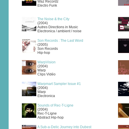
Waz Recordz
Electro Funk
The Noise & the City
(2004)
Autres Directions in Music
Electronica / ambient / noise
Son Records : The Last Word
(2005)
Son Records
Hip-hop
WarpVision
(2004)
Warp
Clips Vidéo
Warpmart Sampler Issue #1
(2004)
Warp
Electronica
Sounds of Rec-T-Ligne
(2004)
Rec-T-Ligne
Abstract Hip-hop
A Sub-a-Delic Journey into Dubest