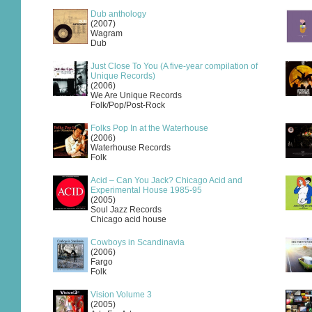
Dub anthology
(2007)
Wagram
Dub
Just Close To You (A five-year compilation of
Unique Records)
(2006)
We Are Unique Records
Folk/Pop/Post-Rock
Folks Pop In at the Waterhouse
(2006)
Waterhouse Records
Folk
Acid – Can You Jack? Chicago Acid and
Experimental House 1985-95
(2005)
Soul Jazz Records
Chicago acid house
Cowboys in Scandinavia
(2006)
Fargo
Folk
Vision Volume 3
(2005)