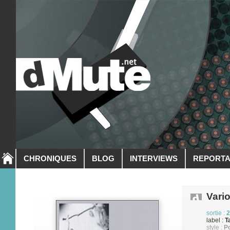
CHRONIQUES
BLOG
INTERVIEWS
REPORT
Vario
sortie :
2
label :
T
style :
P