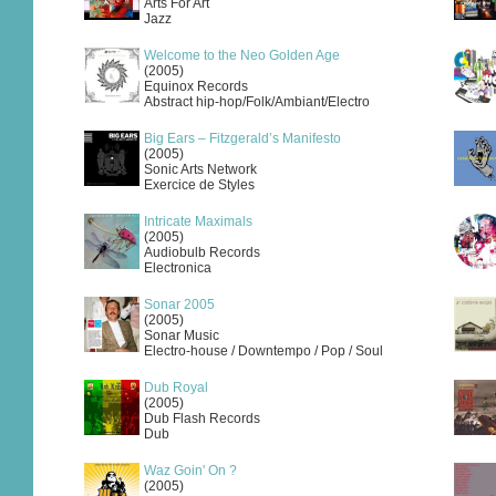
Arts For Art
Jazz
Welcome to the Neo Golden Age
(2005)
Equinox Records
Abstract hip-hop/Folk/Ambiant/Electro
Big Ears – Fitzgerald’s Manifesto
(2005)
Sonic Arts Network
Exercice de Styles
Intricate Maximals
(2005)
Audiobulb Records
Electronica
Sonar 2005
(2005)
Sonar Music
Electro-house / Downtempo / Pop / Soul
Dub Royal
(2005)
Dub Flash Records
Dub
Waz Goin' On ?
(2005)