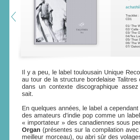
achat/t
Tracklist :
CD1
01/ The W
02/ Calla 
03/ The O
04/Tex L
05/ That 
06/ The W
07/ Dakot
Il y a peu, le label toulousain Unique Reco
au tour de la structure bordelaise Talitres
dans un contexte discographique asse
sait.
En quelques années, le label a cependant 
des amateurs d’indie pop comme un label
« importateur » des canadiennes sous pe
Organ
(présentes sur la compilation ave
meilleur morceau), ou abri sûr des volag