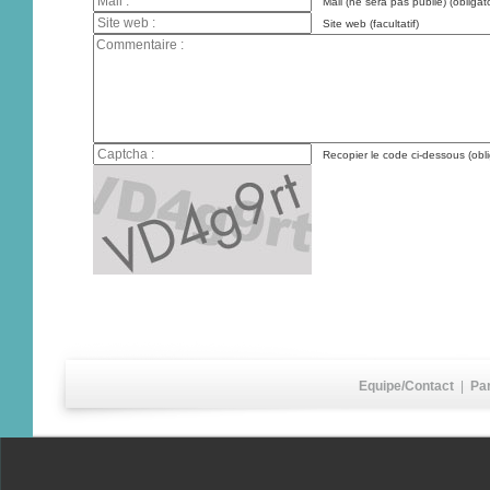
Mail (ne sera pas publié) (obligato
Site web (facultatif)
Recopier le code ci-dessous (obli
Equipe/Contact
|
Pa