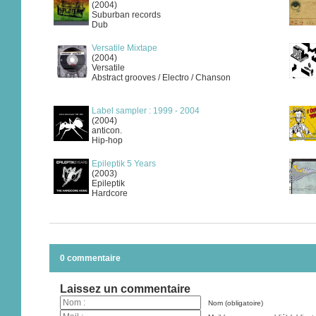
(2004)
Suburban records
Dub
Versatile Mixtape
(2004)
Versatile
Abstract grooves / Electro / Chanson
Label sampler : 1999 - 2004
(2004)
anticon.
Hip-hop
Epileptik 5 Years
(2003)
Epileptik
Hardcore
0 commentaire
Laissez un commentaire
Nom (obligatoire)