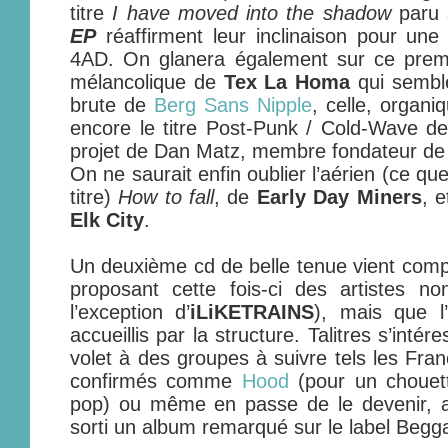
titre
I have moved into the shadow
paru 
EP
réaffirment leur inclinaison pour une
4AD. On glanera également sur ce premie
mélancolique de
Tex La Homa
qui semble 
brute de
Berg Sans Nipple
, celle, organ
encore le titre Post-Punk / Cold-Wave d
projet de Dan Matz, membre fondateur d
On ne saurait enfin oublier l’aérien (ce qu
titre)
How to fall
, de
Early Day Miners
, e
Elk City
.
Un deuxième cd de belle tenue vient compl
proposant cette fois-ci des artistes no
l’exception d’
iLiKETRAINS
), mais que l
accueillis par la structure. Talitres s’inté
volet à des groupes à suivre tels les Fra
confirmés comme
Hood
(pour un chouett
pop) ou même en passe de le devenir, 
sorti un album remarqué sur le label Begg