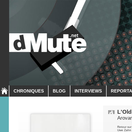
CHRONIQUES
BLOG
INTERVIEWS
REPORT
L'Old
Arovan
Retour sur
Uwe Zahn a