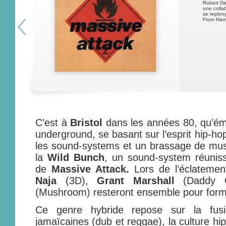
Robert De
une colla
se replon
From Harm
C’est à
Bristol
dans les années 80, qu’ém
underground, se basant sur l’esprit hip-hop, l
les sound-systems et un brassage de musi
la
Wild Bunch
, un sound-system réunis
de
Massive Attack.
Lors de l’éclateme
Naja
(3D),
Grant Marshall
(Daddy 
(Mushroom) resteront ensemble pour for
Ce genre hybride repose sur la fusi
jamaïcaines (dub et reggae), la culture hi