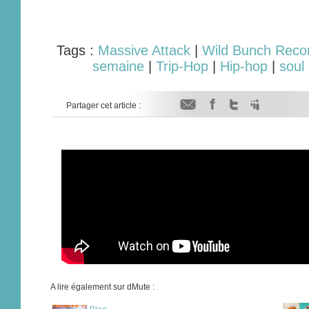
Tags :
Massive Attack
|
Wild Bunch Reco
semaine
|
Trip-Hop
|
Hip-hop
|
soul
Partager cet article :
A lire également sur dMute :