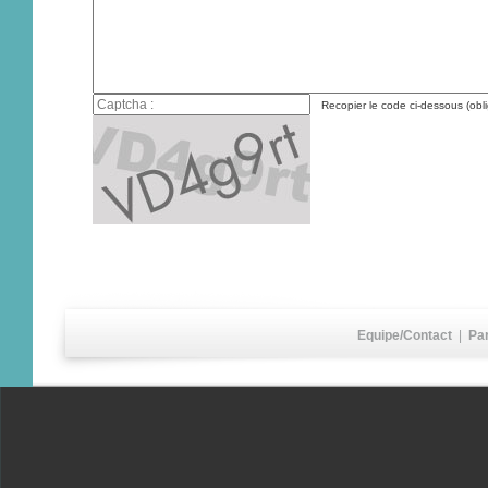
Recopier le code ci-dessous (obli
Equipe/Contact
|
Pa