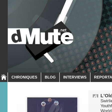
CHRONIQUES
BLOG
INTERVIEWS
REPORT
L'Ol
Swirli
Youthf
World