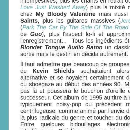
intempestives, plus les chants en retrait
Love Just Washed Away
) plus la mixité 
chez
My Bloody Valentine
mais aussi
Saints
, plus les guitares massives (
Jer
(
Park The Car By The Side Of The Road
de
Goo
), plus l'aspect lo-fi et approx
l'enregistrement... Tous les ingédients ét
Blonder Tongue Audio Baton
un classi
sortie mais le destin en décida autrement.
Il faut admettre que beaucoup de groupes
de
Kevin Shields
souhaitaient alor
alternative et se noyaient certainement 
du shoegaze au début des années 90. M
pas là et poussera le bouchon d'oreille 
successeur. Cet album de 1995 au titre à r
typiquement noisy-pop du précédent 
centrifugeuse, comme animé par l'envie d
la plus radicale du genre et toucher du do
Entre quelques bidouillages électro