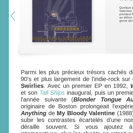
Quelque p
Valentine 
premiers P
au début 
genre don
Parmi les plus précieux trésors cachés 
90's et plus largement de l'indie-rock sur 
Swirlies
. Avec un premier EP en 1992,
et son
Tall Ships
inaugural, puis un premi
l'année suivante (
Blonder Tongue Au
originaire de Boston prolongeait l'expé
Anything
de
My Bloody Valentine
(1988) 
subir les contrastes écartelés d'une no
déraille souvent. Si vous ajoutez 