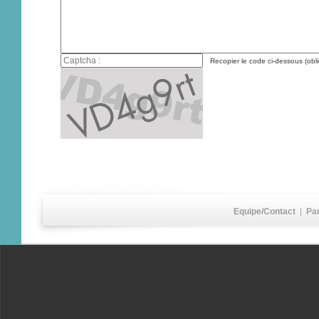
Recopier le code ci-dessous (obli
Equipe/Contact
|
Pa