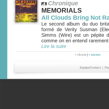
Chronique
MEMORIALS
All Clouds Bring Not R
Le second album du duo bri
formé de Verity Susman (Ele
Simms (Wire) est un pépite 
comme on en entend rarement
Lire la suite
+ récent
|
+ ancien
Equipe/Contact
|
Pa