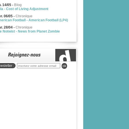
u. 14/05
-
Blog
la - Cost of Living Adjustment
r. 06/05
-
Chronique
erican Football - American Football (LP4)
r. 28/04
-
Chronique
e Notwist - News from Planet Zombie
wsletter :
ok