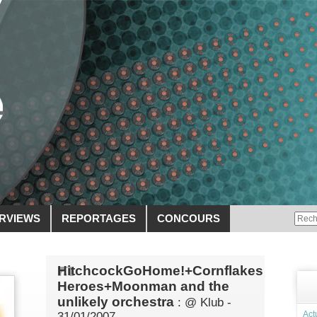
ERVIEWS
REPORTAGES
CONCOURS
HitchcockGoHome!+Cornflakes
Heroes+Moonman and the
unlikely orchestra
: @ Klub -
Act
31/01/2007