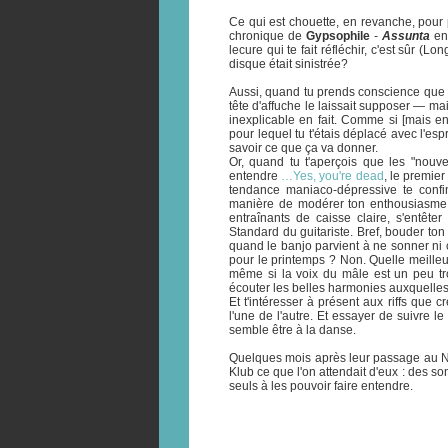
Ce qui est chouette, en revanche, pour p
chronique de
Gypsophile
-
Assunta
ent
lecure qui te fait réfléchir, c'est sûr (L
disque était sinistrée?
Aussi, quand tu prends conscience que
tête d'affuche le laissait supposer — m
inexplicable en fait. Comme si [mais en
pour lequel tu t'étais déplacé avec l'esp
savoir ce que ça va donner.
Or, quand tu t'aperçois que les "nouve
entendre
…Yes, you're dead
, le premie
tendance maniaco-dépressive te confi
manière de modérer ton enthousiasme. 
entraînants de caisse claire, s'entêt
Standard du guitariste. Bref, bouder ton p
quand le banjo parvient à ne sonner ni
pour le printemps ? Non. Quelle meilleu
même si la voix du mâle est un peu tro
écouter les belles harmonies auxquelles 
Et t'intéresser à présent aux riffs que c
l'une de l'autre. Et essayer de suivre
semble être à la danse.
Quelques mois après leur passage au
Klub ce que l'on attendait d'eux : des so
seuls à les pouvoir faire entendre.