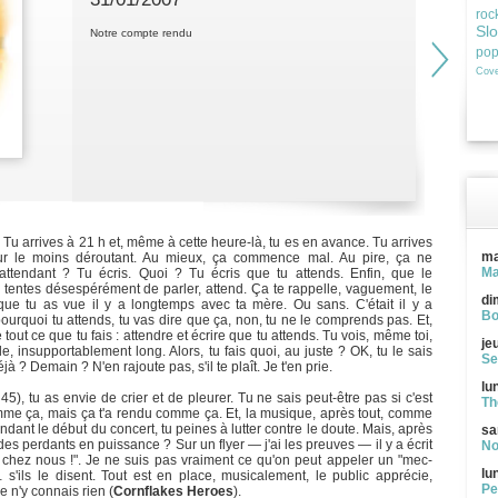
roc
Sl
Notre compte rendu
po
Cove
 Tu arrives à 21 h et, même à cette heure-là, tu es en avance. Tu arrives
ma
ur le moins déroutant. Au mieux, ça commence mal. Au pire, ça ne
Ma
ttendant ? Tu écris. Quoi ? Tu écris que tu attends. Enfin, que le
tu tentes désespérément de parler, attend. Ça te rappelle, vaguement, le
di
que tu as vue il y a longtemps avec ta mère. Ou sans. C'était il y a
Bo
ourquoi tu attends, tu vas dire que ça, non, tu ne le comprends pas. Et,
tout ce que tu fais : attendre et écrire que tu attends. Tu vois, même toi,
je
e, insupportablement long. Alors, tu fais quoi, au juste ? OK, tu le sais
Se
 Demain ? N'en rajoute pas, s'il te plaît. Je t'en prie.
lu
), tu as envie de crier et de pleurer. Tu ne sais peut-être pas si c'est
Th
omme ça, mais ça t'a rendu comme ça. Et, la musique, après tout, comme
ndant le début du concert, tu peines à lutter contre le doute. Mais, après
sa
 des perdants en puissance ? Sur un flyer — j'ai les preuves — il y a écrit
No
e chez nous !". Je ne suis pas vraiment ce qu'on peut appeler un "mec-
lu
 s'ils le disent. Tout est en place, musicalement, le public apprécie,
Pe
e n'y connais rien (
Cornflakes Heroes
).