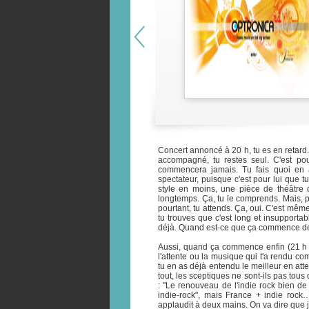
Concert annoncé à 20 h, tu es en retard.
accompagné, tu restes seul. C'est po
commencera jamais. Tu fais quoi en a
spectateur, puisque c'est pour lui que 
style en moins, une pièce de théâtre 
longtemps. Ça, tu le comprends. Mais, p
pourtant, tu attends. Ça, oui. C'est même 
tu trouves que c'est long et insupportabl
déjà. Quand est-ce que ça commence déjà ?
Aussi, quand ça commence enfin (21 h 45
l'attente ou la musique qui t'a rendu c
tu en as déjà entendu le meilleur en atte
tout, les sceptiques ne sont-ils pas tous
: "Le renouveau de l'indie rock bien d
indie-rock", mais France + indie rock…
applaudit à deux mains. On va dire que j