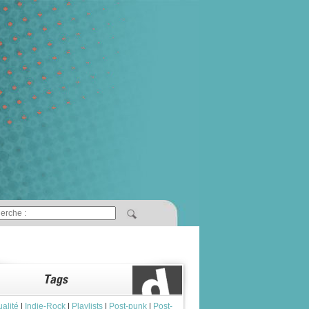
ualité
|
Indie-Rock
|
Playlists
|
Post-punk
|
Post-