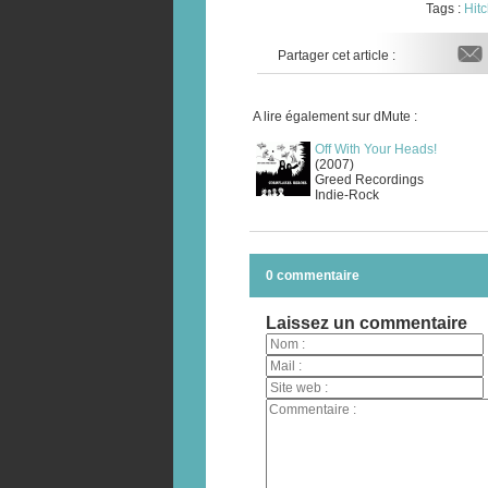
Tags :
Hit
Partager cet article :
A lire également sur dMute :
Off With Your Heads!
(2007)
Greed Recordings
Indie-Rock
0 commentaire
Laissez un commentaire