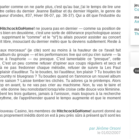
je
arler comme on ne parle plus, c'est qu'au bar, j'ai le temps de lire une
Co
re celles du dernier Jeanne Balibar et du dernier Higelin, le genre de
ongueur d'ondes, #37, Hiver 06-07, pp. 36-37). Qui a dit que l'industrie du
me
Am
HitchcockGoHome!
ne jouera pas en dernier — comme sa position de
ma
ais bien en deuxième, c'est une sorte de délivrance psychologique assez
Th
 supprimant le "comme" et le "si"] tu allais pouvoir assister au concert
rit libre, insouciant du dernier métro que tu deviens subitement. Reste à
aux morceaux" (je cite) sont au moins à la hauteur de ce t'avait fait
r album du groupe — et les performances live qui ont pu s'en suivre — ta
ne à l'euphorie — ou presque. C'est lamentable ce "presque", cette
C'est un peu comme refuser d'opiner aux coups réguliers et secs et
er à ne pas fredonner chaque mélodie, refuser de suivre la Les Paul
ne
laisir d'auditeur. Tu le boudes, toi l'auditeur, ton plaisir ? Tu boudes toi
 country ni bluegrass ? Tu boudes quand on t'annonce un nouvel album
re saison ? Laisse tomber les clichés. Tu adores ça le printemps. Alors
p en avant, tu ne vas pas crier au machisme. Non, tu vas te taire et
elle donne lieu nonobstant lorsqu'elle croise cette douce voix féminine.
réent les trois guitares, jamais à l'unisson, mais toujours à la recherche
 le rythme, de l'appréhender quand le tempo augmente et que le moment
 Nouveau Casino, les membres de
HitchcockGoHome!
auront donné au
ns proprement inédits dont on est à peu près sûrs à présent qu'il sont les
par Jérôme Orsoni
le 01/02/2007