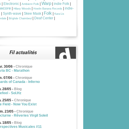
Warp
k
|
Electronic
|
|
|
indie Folk
|
Ambient Folk
owcore
|
|
|
indie-
Hilary Woods
Howlin Banana Records
Folk
p
|
Synth-wave
|
Skee Mask
|
|
Kara-Lis
|
|
Deaf Center
|
rdale
Brìghde Chaimbeul
r. 30/06
-
Chronique
ria BC - Marathon
m. 07/06
-
Chronique
ards of Canada - Inferno
u. 28/05
-
Blog
efeel - Sol.Hz
n. 25/05
-
Chronique
e Field - Now You Exist
m. 23/05
-
Chronique
cturne - Rêveries Virgil Soleil
n. 18/05
-
Blog
rspectives Musicales #11