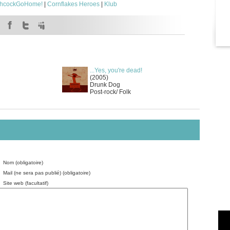
chcockGoHome!
|
Cornflakes Heroes
|
Klub
...Yes, you're dead!
(2005)
Drunk Dog
Post-rock/ Folk
Nom (obligatoire)
Mail (ne sera pas publié) (obligatoire)
Site web (facultatif)