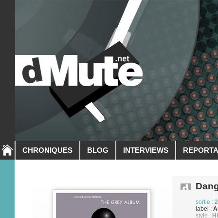
CHRONIQUES
BLOG
INTERVIEWS
REPORT
Dang
sortie :
2
label :
A
style :
H