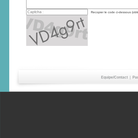
Recopier le code ci-dessous (obli
Equipe/Contact
|
Pa