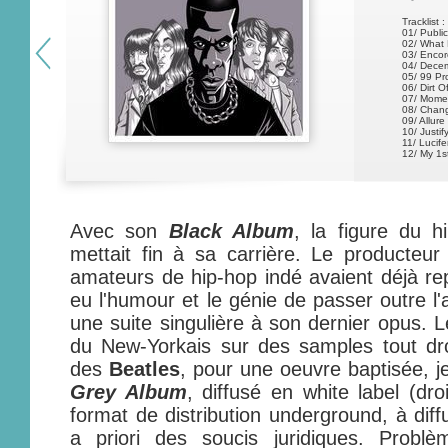
Tracklist :
01/ Publi
02/ What 
03/ Encor
04/ Dece
05/ 99 Pr
06/ Dirt O
07/ Momen
08/ Chan
09/ Allure
10/ Justi
11/ Lucife
12/ My 1s
Avec son
Black Album
, la figure du 
mettait fin à sa carrière. Le producteu
amateurs de hip-hop indé avaient déjà r
eu l'humour et le génie de passer outre l'
une suite singulière à son dernier opus. 
du New-Yorkais sur des samples tout dro
des
Beatles
, pour une oeuvre baptisée, je
Grey Album
, diffusé en white label (dro
format de distribution underground, à diff
a priori des soucis juridiques. Problè