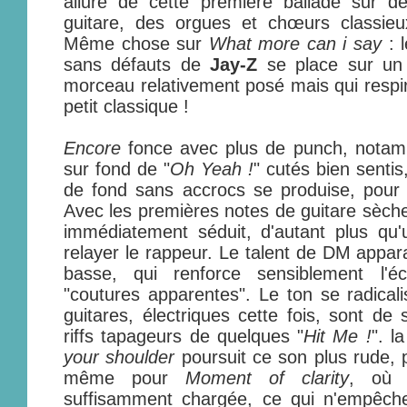
allure de cette première ballade sur de
guitare, des orgues et chœurs classie
Même chose sur
What more can i say
: l
sans défauts de
Jay-Z
se place sur un 
morceau relativement posé mais qui respir
petit classique !
Encore
fonce avec plus de punch, notam
sur fond de "
Oh Yeah !
" cutés bien senti
de fond sans accrocs se produise, pour u
Avec les premières notes de guitare sèc
immédiatement séduit, d'autant plus qu'u
relayer le rappeur. Le talent de DM apparaî
basse, qui renforce sensiblement l'é
"coutures apparentes". Le ton se radica
guitares, électriques cette fois, sont de 
riffs tapageurs de quelques "
Hit Me !
". l
your shoulder
poursuit ce son plus rude, 
même pour
Moment of clarity
, où 
suffisamment chargée, ce qui n'empêche