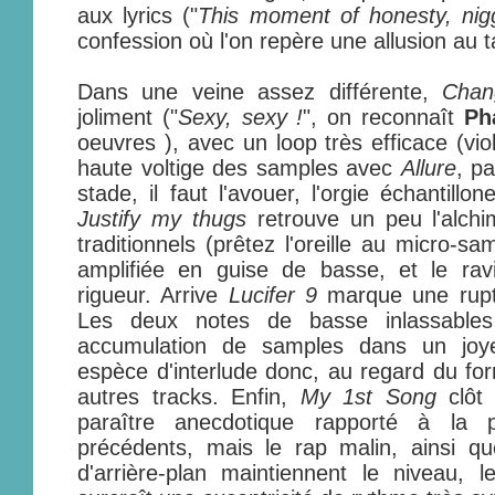
aux lyrics ("
This moment of honesty, nig
confession où l'on repère une allusion au 
Dans une veine assez différente,
Chan
joliment ("
Sexy, sexy !
", on reconnaît
Ph
oeuvres ), avec un loop très efficace (vio
haute voltige des samples avec
Allure
, p
stade, il faut l'avouer, l'orgie échantill
Justify my thugs
retrouve un peu l'alchi
traditionnels (prêtez l'oreille au micro-s
amplifiée en guise de basse, et le ravi
rigueur. Arrive
Lucifer 9
marque une ruptu
Les deux notes de basse inlassables
accumulation de samples dans un joye
espèce d'interlude donc, au regard du f
autres tracks. Enfin,
My 1st Song
clôt 
paraître anecdotique rapporté à la 
précédents, mais le rap malin, ainsi qu
d'arrière-plan maintiennent le niveau, 