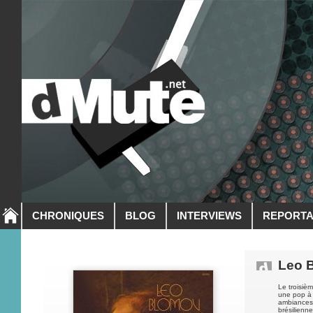
CHRONIQUES
BLOG
INTERVIEWS
REPORT
Leo 
Le troisi
une pop à 
ambiances
brésilienne.