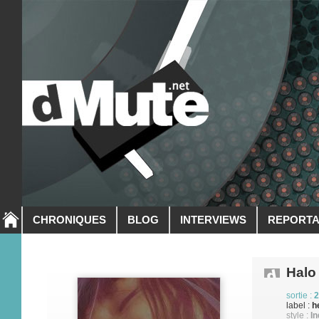
CHRONIQUES
BLOG
INTERVIEWS
REPORT
Halo
sortie :
2
label :
h
style :
In