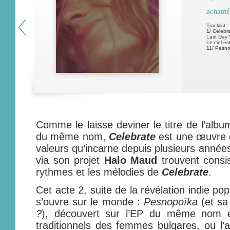
achat/t
Tracklist :
1/ Celebra
Last Day 
Le ciel es
11/ Pesno
Comme le laisse deviner le titre de l’alb
du même nom,
Celebrate
est une œuvre d
valeurs qu’incarne depuis plusieurs année
via son projet
Halo Maud
trouvent consi
rythmes et les mélodies de
Celebrate
.
Cet acte 2, suite de la révélation indie p
s’ouvre sur le monde :
Pesnopoïka
(et s
?
), découvert sur l’EP du même nom et
traditionnels des femmes bulgares, ou l