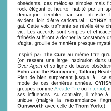
obsédants, des mélodies simples mais fl
rock élégant et heurté, habité par un sp
démarque d’emblée par son intensité. L’
évident, loin d’être caricatural ;
CYHSY
ne
gai. Cette voix traînante se révèle être 
vie. Les accords sont simples et effica
frénésie suffiront à donner la constance d
s’agite, grouille de manière presque mysté
Inspiré par
The Cure
au même titre qu’
(on ressent une large inspiration dans
Over Again
et sa ligne de basse obsédante
Echo and the Bunnymen
,
Talking Head
Rien de bien surprenant jusque là : ce so
mode de ces dernières années.
CYHS
groupes comme
Arcade Fire
ou
Interpol
, 
ses influences. Au contraire, il mène à
unique (malgré la ressemblance flagr
Ounsworth
avec celle de
Thom Yorke
).