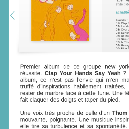
label :
W
style :
R
achat/t
Tracklist :
01/ Clap 
02/ Let t
03/ Over 
04/ Sunsh
05/ Detail
06/ Skin 
07/ Is Th
08/ Heavy
09/ Blue 
Premier album de ce groupe new yorka
réussite.
Clap Your Hands Say Yeah
? 
album, ce n’est pas l’envie qui m’en ma
truffé d’inspirations habilement traitées
rester de marbre face à cette furie. Une f
fait claquer des doigts et taper du pied.
Une voix très proche de celle d’un
Thom 
mouvante, poignante. Une musique inspi
elle tire sa turbulence et sa spontanéit