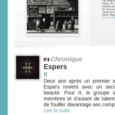
Les début
bilans. En
satisfait p
de vous pa
causer et 
2019. Réga
Lire la suit
Chronique
Espers
II
Deux ans après un premier es
Espers revient avec un sec
beauté. Pour II, le groupe s'
membres et d'autant de talents
de fouiller davantage ses compo
Lire la suite