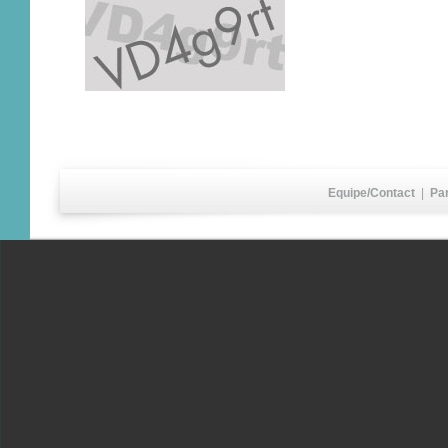
Equipe/Contact
|
Pa