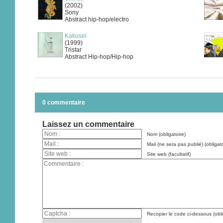
(2002)
Sony
Abstract hip-hop/electro
Kakusei
(1999)
Tristar
Abstract Hip-hop/Hip-hop
0 commentaire
Laissez un commentaire
Nom (obligatoire)
Mail (ne sera pas publié) (obligato
Site web (facultatif)
Recopier le code ci-dessous (obli