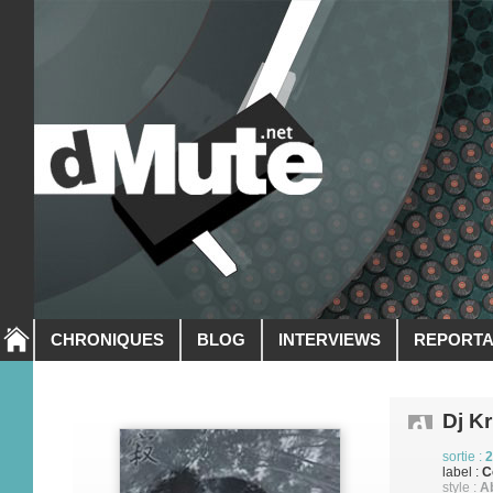
CHRONIQUES
BLOG
INTERVIEWS
REPORT
Dj K
sortie :
2
label :
C
style :
A