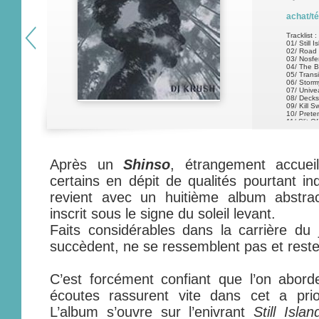
achat/t
Tracklist :
01/ Still I
02/ Road
03/ Nosfe
04/ The B
05/ Transi
06/ Storm
07/ Unive
08/ Decks
09/ Kill S
10/ Prete
11/ Slit O
12/ Pass
13/ Beyo
14/ Dista
15/ Song
Après un
Shinso
, étrangement accuei
certains en dépit de qualités pourtant in
revient avec un huitième album abstrac
inscrit sous le signe du soleil levant.
Faits considérables dans la carrière du
succèdent, ne se ressemblent pas et reste
C’est forcément confiant que l’on abor
écoutes rassurent vite dans cet a prio
L’album s’ouvre sur l’enivrant
Still Islan