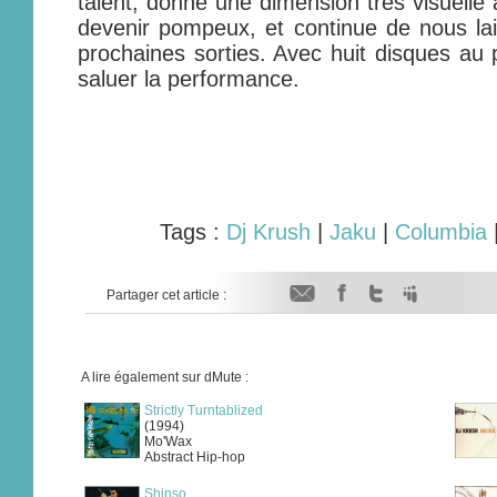
talent, donne une dimension très visuelle
devenir pompeux, et continue de nous la
prochaines sorties. Avec huit disques au
saluer la performance.
Tags :
Dj Krush
|
Jaku
|
Columbia
Partager cet article :
A lire également sur dMute :
Strictly Turntablized
(1994)
Mo'Wax
Abstract Hip-hop
Shinso