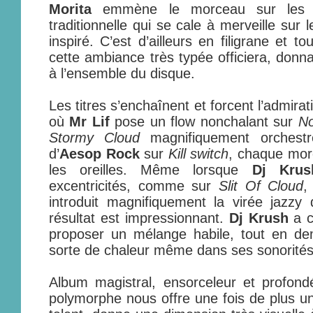
Morita
emmène le morceau sur les s
traditionnelle qui se cale à merveille sur
inspiré. C’est d’ailleurs en filigrane et 
cette ambiance très typée officiera, don
à l’ensemble du disque.
Les titres s’enchaînent et forcent l’admirat
où
Mr Lif
pose un flow nonchalant sur
No
Stormy Cloud
magnifiquement orchestré
d’
Aesop Rock
sur
Kill switch
, chaque mor
les oreilles. Même lorsque
Dj Krus
excentricités, comme sur
Slit Of Cloud
,
introduit magnifiquement la virée jazzy d
résultat est impressionnant.
Dj Krush
a c
proposer un mélange habile, tout en dem
sorte de chaleur même dans ses sonorités
Album magistral, ensorceleur et profond
polymorphe nous offre une fois de plus un