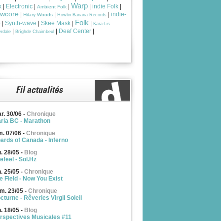
Warp
k
|
Electronic
|
|
|
indie Folk
|
Ambient Folk
owcore
|
|
|
indie-
Hilary Woods
Howlin Banana Records
Folk
p
|
Synth-wave
|
Skee Mask
|
|
Kara-Lis
|
|
Deaf Center
|
rdale
Brìghde Chaimbeul
r. 30/06
-
Chronique
ria BC - Marathon
m. 07/06
-
Chronique
ards of Canada - Inferno
u. 28/05
-
Blog
efeel - Sol.Hz
n. 25/05
-
Chronique
e Field - Now You Exist
m. 23/05
-
Chronique
cturne - Rêveries Virgil Soleil
n. 18/05
-
Blog
rspectives Musicales #11