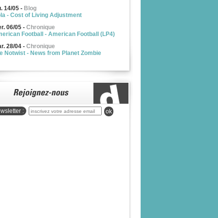
u. 14/05
-
Blog
la - Cost of Living Adjustment
r. 06/05
-
Chronique
erican Football - American Football (LP4)
r. 28/04
-
Chronique
e Notwist - News from Planet Zombie
wsletter :
ok