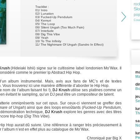
roc
Tracklist :
Sl
01/ Intro
02/ Lunation
po
03/ Fucked-Up Pendulum
Cove
04/ Kemuri
05/ The Loop
06/ Silent Ungah (Too Much Pain)
07/ Interlude
08/ Dig This Vibe
09/ Yeah
10/ To The Infinity
11/ The Nightmare Of Ungah (Sandro In Effect)
Krush
(Hideiaki Ishii) signe sur le cultissime label londonien Mo’Wax. Il
ma
onsidéré comme le premier lp Abstract Hip Hop.
Ma
it d’un album instrumental. Mais, avis aux fans de MC’s et de textes
di
 Vous trouverez ici une manière différente d’aborder le Hip Hop.
Bo
e nom de l’album faisant foi !),
DJ Krush
utilise ses platines comme un
i, en évitant le sampling, qu’un DJ peut être un compositeur de talent.
je
Se
terie omniprésents sur cet opus. Sur ceux-ci viennent se greffer des
mare of Ungah
) ainsi que des loops envoûtants (
Fucked-Up Pendulum
,
lu
e démonstration technique,
DJ Krush
explore les genres avec des titres
Th
ncore trip-hop (
Dig This Vibe
).
sa
ip Hop aurait dû suivre. Une référence à ranger très précieusement à
No
ar l’album n’est en effet plus au catalogue de Mo’Wax.
lu
Pe
Chroniqué par Big X