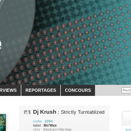
ERVIEWS
REPORTAGES
CONCOURS
Dj Krush
: Strictly Turntablized
sortie :
1994
label :
Mo'Wax
style :
Abstract Hip-hop
Act