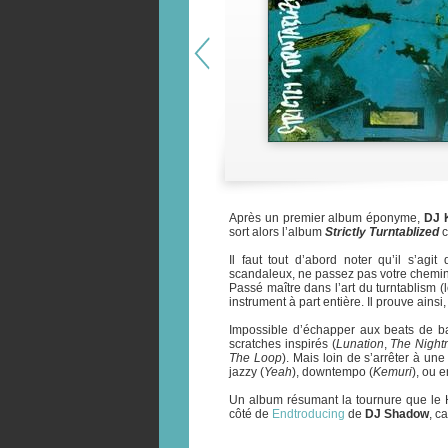
Après un premier album éponyme,
DJ 
sort alors l’album
Strictly Turntablized
c
Il faut tout d’abord noter qu’il s’ag
scandaleux, ne passez pas votre chemin.
Passé maître dans l’art du turntablism (l
instrument à part entière. Il prouve ains
Impossible d’échapper aux beats de bat
scratches inspirés (
Lunation
,
The Night
The Loop
). Mais loin de s’arrêter à un
jazzy (
Yeah
), downtempo (
Kemuri
), ou e
Un album résumant la tournure que le H
côté de
Endtroducing
de
DJ Shadow
, c