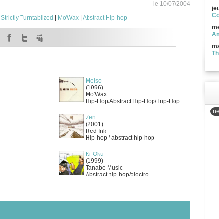
le 10/07/2004
je
Co
|
Strictly Turntablized
|
Mo'Wax
|
Abstract Hip-hop
me
Am
ma
Th
Meiso
(1996)
Mo'Wax
Hip-Hop/Abstract Hip-Hop/Trip-Hop
ne
Zen
(2001)
Red Ink
Hip-hop / abstract hip-hop
Ki-Oku
(1999)
Tanabe Music
Abstract hip-hop/electro