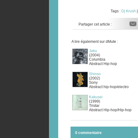
Tags :
Dj Krush
Partager cet article :
A lire également sur dMute :
Jaku
(2004)
Columbia
Abstract Hip-hop
Shinso
(2002)
Sony
Abstract hip-hop/electro
Kakusei
(1999)
Tristar
Abstract Hip-hop/Hip-hop
0 commentaire