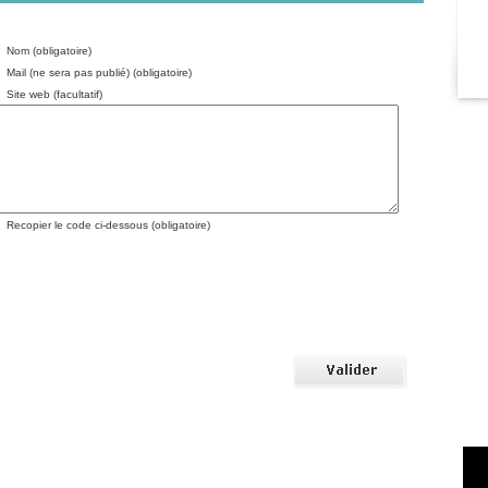
Nom (obligatoire)
Mail (ne sera pas publié) (obligatoire)
Site web (facultatif)
Recopier le code ci-dessous (obligatoire)