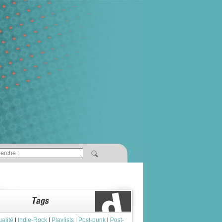
ualité
|
Indie-Rock
|
Playlists
|
Post-punk
|
Post-