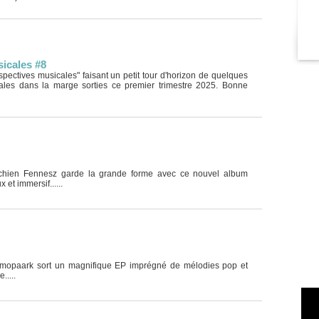
icales #8
rspectives musicales" faisant un petit tour d'horizon de quelques
ales dans la marge sorties ce premier trimestre 2025. Bonne
ichien Fennesz garde la grande forme avec ce nouvel album
 et immersif......
osmopaark sort un magnifique EP imprégné de mélodies pop et
....