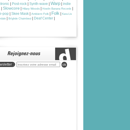
Warp
tronic
|
Post-rock
|
Synth-wave
|
|
indie
Slowcore
k
|
|
|
|
Hilary Woods
Howlin Banana Records
Folk
ie-pop
|
Skee Mask
|
|
|
Ambient Folk
Kara-Lis
|
|
Deaf Center
|
rdale
Brìghde Chaimbeul
sletter :
ok