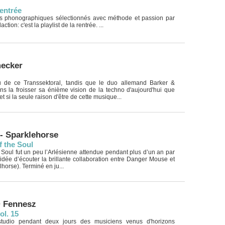
rentrée
ns phonographiques sélectionnés avec méthode et passion par
tion: c'est la playlist de la rentrée. ...
ecker
u de ce Transsektoral, tandis que le duo allemand Barker &
s la froisser sa énième vision de la techno d'aujourd'hui que
 et si la seule raison d'être de cette musique...
- Sparklehorse
f the Soul
 Soul fut un peu l’Arlésienne attendue pendant plus d’un an par
l’idée d’écouter la brillante collaboration entre Danger Mouse et
horse). Terminé en ju...
+ Fennesz
ol. 15
tudio pendant deux jours des musiciens venus d'horizons