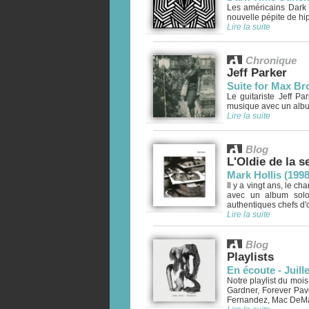
Les américains Dark
nouvelle pépite de hip-
Lire la suite
Chronique
Jeff Parker
Suite for Max B
Le guitariste Jeff P
musique avec un album
Lire la suite
Blog
L'Oldie de la 
Mark Hollis (1998
Il y a vingt ans, le ch
avec un album solo 
authentiques chefs d'œ
Lire la suite
Blog
Playlists
En écoute - Juill
Notre playlist du moi
Gardner, Forever Pav
Fernandez, Mac DeMar