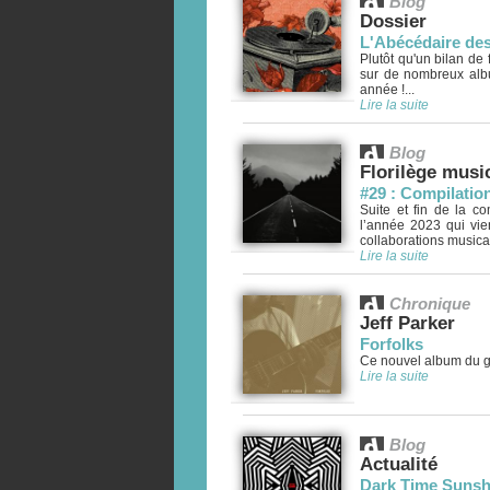
Blog
Dossier
L'Abécédaire des
Plutôt qu'un bilan de
sur de nombreux alb
année !...
Lire la suite
Blog
Florilège musi
#29 : Compilation
Suite et fin de la c
l’année 2023 qui vien
collaborations musical
Lire la suite
Chronique
Jeff Parker
Forfolks
Ce nouvel album du gu
Lire la suite
Blog
Actualité
Dark Time Sunsh