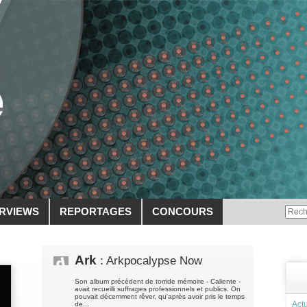
ERVIEWS
REPORTAGES
CONCOURS
Ark
: Arkpocalypse Now
Son album précédent de torride mémoire - Caliente -
avait recueilli suffrages professionnels et publics. On
pouvait décemment rêver, qu'après avoir pris le temps
Actu
de...