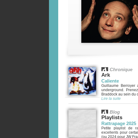
Chronique
Ark
Caliente
Guillaume Berroyer 
underground. Prenez v
Braddock au sein du d
Lire la suite
Blog
Playlists
Rattrapage 2025
Petite playlist de 
excellents pour cert
(ou 2024 pour JW Fran