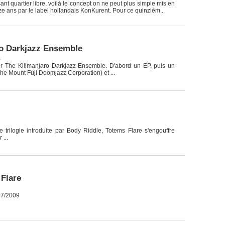
ssant quartier libre, voilà le concept on ne peut plus simple mis en
e ans par le label hollandais KonKurent. Pour ce quinzièm...
ro Darkjazz Ensemble
s
r The Kilimanjaro Darkjazz Ensemble. D'abord un EP, puis un
The Mount Fuji Doomjazz Corporation) et ...
 trilogie introduite par Body Riddle, Totems Flare s'engouffre
 ...
 Flare
07/2009