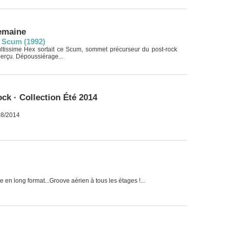
semaine
 Scum (1992)
ltissime Hex sortait ce Scum, sommet précurseur du post-rock
erçu. Dépoussiérage...
ck · Collection Été 2014
08/2014
en long format...Groove aérien à tous les étages !...