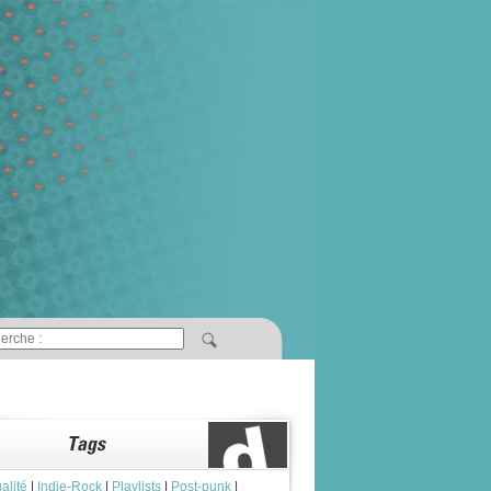
alité
|
Indie-Rock
|
Playlists
|
Post-punk
|