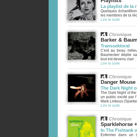
Playlists
La playlist de la 
Quelques échantillo
les membres de la rédac
Lire la suite
Chronique
Barker & Baum
Transsektoral
C'est au beau milie
Baumecker déplie san
tout est devenu clair :
Lire la suite
Chronique
Danger Mouse 
The Dark Night o
The Dark Night of the
un public excité par 
Mark Linkous (Sparkel
Lire la suite
Chronique
Sparklehorse 
In The Fishtank v
Enfermer dans un s