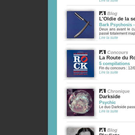
Lire la suite
Blog
L'Oldie de la 
Bark Psychosis -
Deux ans avant le cu
passé totalement inap
Lire la suite
Concours
La Route du Ro
5 compilations
Fin du concours : 12/
Lire la suite
Chronique
Darkside
Psychic
Le duo Darkside passe 
Lire la suite
Blog