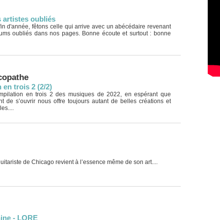
 artistes oubliés
 fin d'année, fêtons celle qui arrive avec un abécédaire revenant
ums oubliés dans nos pages. Bonne écoute et surtout : bonne
copathe
 en trois 2 (2/2)
ompilation en trois 2 des musiques de 2022, en espérant que
t de s’ouvrir nous offre toujours autant de belles créations et
es....
itariste de Chicago revient à l’essence même de son art....
ine - LORE