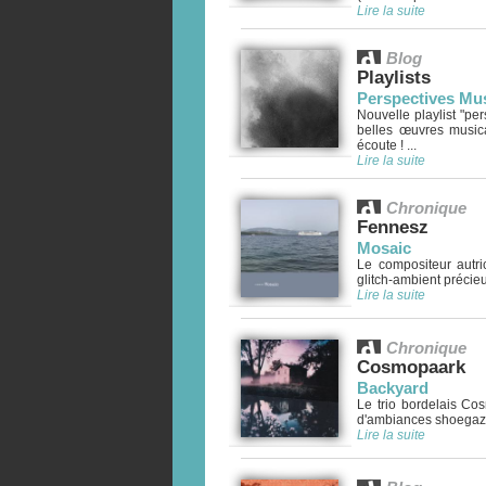
Lire la suite
Blog
Playlists
Perspectives Mus
Nouvelle playlist "pe
belles œuvres music
écoute ! ...
Lire la suite
Chronique
Fennesz
Mosaic
Le compositeur autr
glitch-ambient précieux
Lire la suite
Chronique
Cosmopaark
Backyard
Le trio bordelais C
d'ambiances shoegaze.
Lire la suite