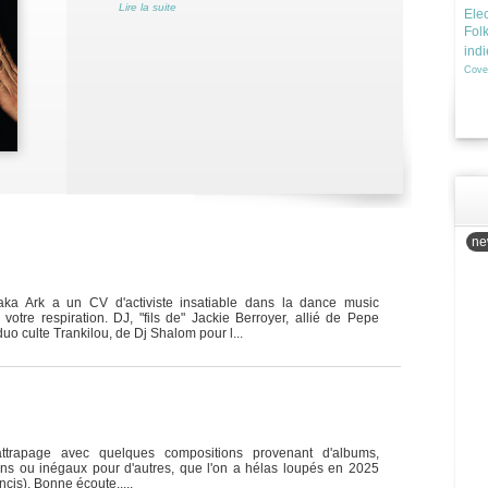
Lire la suite
Elec
Fol
ind
Cove
new
aka Ark a un CV d'activiste insatiable dans la dance music
otre respiration. DJ, "fils de" Jackie Berroyer, allié de Pepe
uo culte Trankilou, de Dj Shalom pour l...
rattrapage avec quelques compositions provenant d'albums,
ains ou inégaux pour d'autres, que l'on a hélas loupés en 2025
cis). Bonne écoute.....