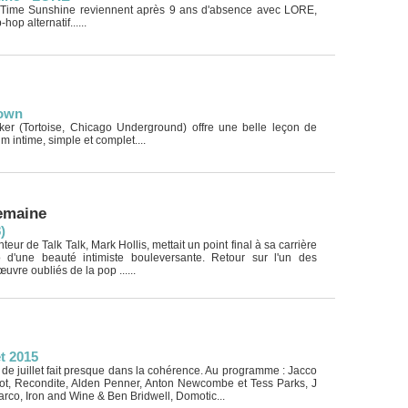
 Time Sunshine reviennent après 9 ans d'absence avec LORE,
hop alternatif......
rown
arker (Tortoise, Chicago Underground) offre une belle leçon de
 intime, simple et complet....
semaine
)
anteur de Talk Talk, Mark Hollis, mettait un point final à sa carrière
d'une beauté intimiste bouleversante. Retour sur l'un des
uvre oubliés de la pop ......
et 2015
s de juillet fait presque dans la cohérence. Au programme : Jacco
ot, Recondite, Alden Penner, Anton Newcombe et Tess Parks, J
co, Iron and Wine & Ben Bridwell, Domotic...