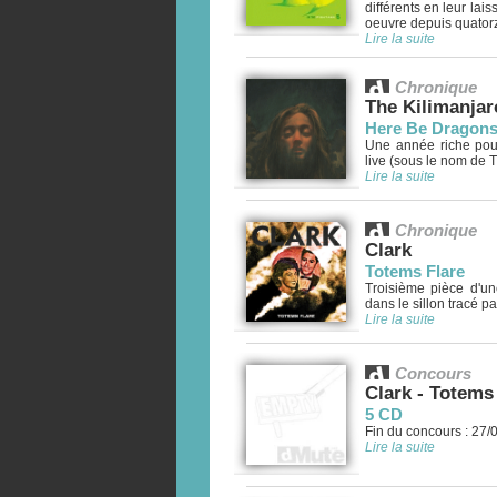
différents en leur lai
oeuvre depuis quatorz
Lire la suite
Chronique
The Kilimanja
Here Be Dragon
Une année riche pou
live (sous le nom de 
Lire la suite
Chronique
Clark
Totems Flare
Troisième pièce d'une
dans le sillon tracé par
Lire la suite
Concours
Clark - Totems
5 CD
Fin du concours : 27/
Lire la suite