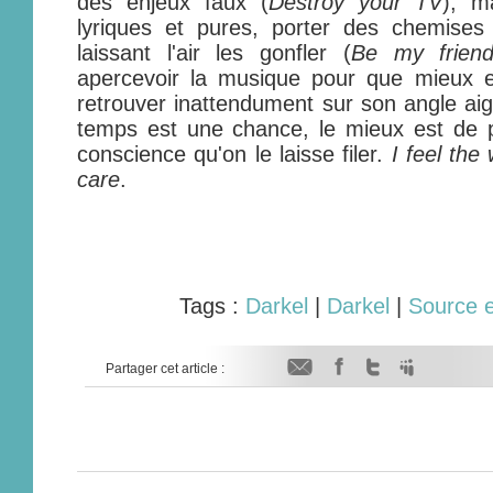
des enjeux faux (
Destroy your TV
), m
lyriques et pures, porter des chemises
laissant l'air les gonfler (
Be my frien
apercevoir la musique pour que mieux 
retrouver inattendument sur son angle aig
temps est une chance, le mieux est de
conscience qu'on le laisse filer.
I feel the
care
.
Tags :
Darkel
|
Darkel
|
Source e
Partager cet article :