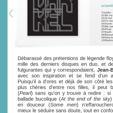
achat/t
Tracklist :
01/Be my 
02/At the
03/TV des
04/Some
05/My ow
06/Pearl
07/Earth
08/Beauti
09/How br
10/Bathro
Débarassé des prétentions de légende floy
mille des derniers disques en duo, et d
fulgurantes qui y correspondaient,
Jean-B
avec son inspiration et se fend d'un al
Puisqu'il a d'ores et déjà de son côté le
plus chéries d'entre nos filles, il peut 
(
Pearl
) sans qu'on y trouve à redire : si n
ballade bucolique (
At the end of the sky
)
en douceur (
Some men
) n'effaroucher
mieux le séduire sans doute, tout en confo