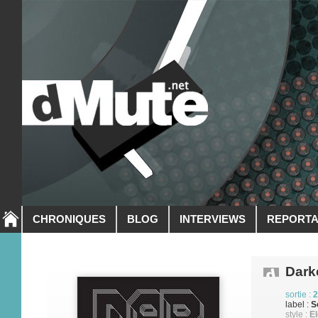
CHRONIQUES
BLOG
INTERVIEWS
REPORT
Dark
sortie :
2
label :
S
style :
El