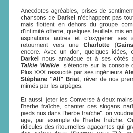
Anecdotes agréables, prises de sentiments
chansons de
Darkel
n'échappent pas tout 
mais flottent en dehors du groupe com
d'intimité offerte, quelques feuillets mis e
aspirations autres et d'oxygèner ses 
retournent vers une
Charlotte
(
Gain
encore. Avec un don, quelques idées, 
Darkel
nous amadoue et à ses côtés alo
Talkie Walkie
, s'étendre sur la console 
Plus XXX ressucité par ses ingénieurs
Al
Stéphane "Alf" Briat
, rêver de nos pre
mimés par les arpèges.
Et aussi, jeter les Converse à deux main
l'herbe fraîche, chanter des slogans na
pieds nus dans l'herbe fraïche", on voudr
age, par exemple de l'herbe fraîche. On
ridicules des ritournelles agaçantes qui g