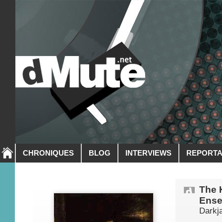
CHRONIQUES
BLOG
INTERVIEWS
REPORT
The 
Ense
Darkj