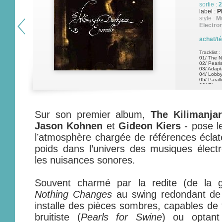
sortie :
2
label :
P
style :
Mu
Electro
achat/t
Tracklist :
01/ The 
02/ Pearl
03/ Adapt
04/ Lobb
05/ Parall
06/ River
07/ Solo
08/ Amyg
09/ Guern
10/ Vega
Sur son premier album,
The Kilimanja
Jason Kohnen
et
Gideon Kiers
- pose l
l’atmosphère chargée de références éclat
poids dans l’univers des musiques électr
les nuisances sonores.
Souvent charmé par la redite (de la g
Nothing Changes
au swing redondant d
installe des pièces sombres, capables de 
bruitiste (
Pearls for Swine
) ou optant