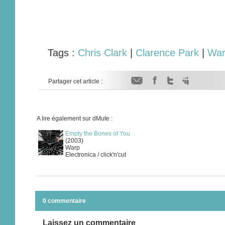
Tags :
Chris Clark
|
Clarence Park
|
War
Partager cet article :
A lire également sur dMute :
Empty the Bones of You
(2003)
Warp
Electronica / click'n'cut
0 commentaire
Laissez un commentaire