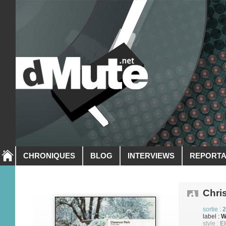
CHRONIQUES
BLOG
INTERVIEWS
REPORT
Chri
sortie :
2
label :
W
style :
El