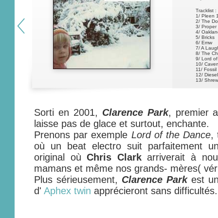
Tracklist :
1/ Pleen 
2/ The D
3/ Proper 
4/ Oaklan
5/ Bricks
6/ Emw
7/ A Laugh
8/ The C
9/ Lord o
10/ Cave
11/ Fossil
12/ Diese
13/ Shre
14/ Nosta
Sorti en 2001,
Clarence Park
, premier
laisse pas de glace et surtout, enchante.
Prenons par exemple
Lord of the Dance
,
où un beat electro suit parfaitement un
original où
Chris Clark
arriverait à no
mamans et même nos grands- mères( véri
Plus sérieusement,
Clarence Park
est un
d'
Aphex twin
apprécieront sans difficultés.