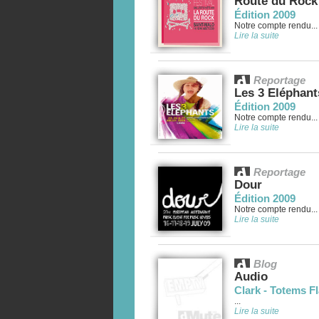
Route du Rock
Édition 2009
Notre compte rendu...
Lire la suite
Reportage
Les 3 Eléphant
Édition 2009
Notre compte rendu...
Lire la suite
Reportage
Dour
Édition 2009
Notre compte rendu...
Lire la suite
Blog
Audio
Clark - Totems Fl
...
Lire la suite