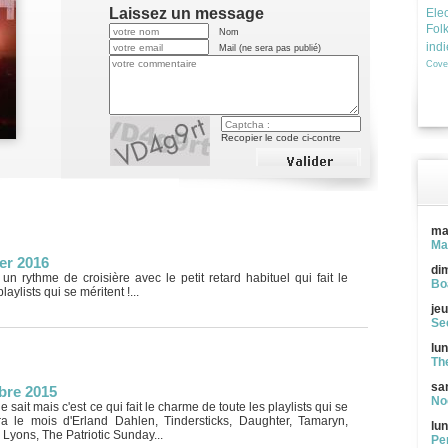
Laissez un message
Elec
Fol
Nom
ind
Mail (ne sera pas publié)
Cove
Recopier le code ci-contre
ma
Ma
er 2016
di
 un rythme de croisière avec le petit retard habituel qui fait le
Bo
aylists qui se méritent !...
jeu
See
lun
Th
sa
bre 2015
Noc
e sait mais c'est ce qui fait le charme de toute les playlists qui se
ra le mois d'Erland Dahlen, Tindersticks, Daughter, Tamaryn,
lun
yons, The Patriotic Sunday...
Pe