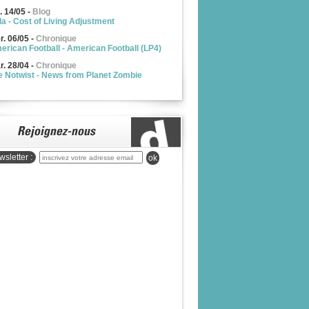
. 14/05
-
Blog
la - Cost of Living Adjustment
r. 06/05
-
Chronique
erican Football - American Football (LP4)
r. 28/04
-
Chronique
e Notwist - News from Planet Zombie
sletter :
ok