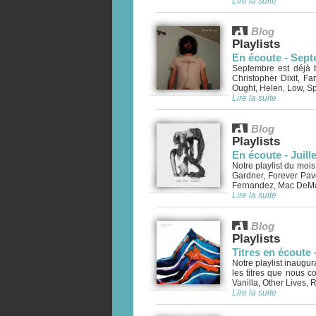
Lire la suite
Blog
Playlists
En écoute - Sep
Septembre est déjà b
Christopher Dixit, F
Ought, Helen, Low, Spe
Lire la suite
Blog
Playlists
En écoute - Juill
Notre playlist du moi
Gardner, Forever Pav
Fernandez, Mac DeMar
Lire la suite
Blog
Playlists
Titres en écoute 
Notre playlist inaugu
les titres que nous c
Vanilla, Other Lives,
Lire la suite