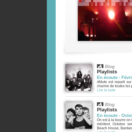
Blog
Playlists
En écoute - Févri
dMute est reparti sur
charme de toutes les pl
Lire la suite
Blog
Playlists
En écoute - Octo
On est à la bourre on l
méritent. Octobre se
Beach House, Bantan L