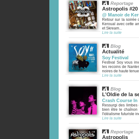
Reportage
Astropolis #20
@ Manoir de Kerou
Retour sur la soirée 
Keroual avec cette an
et Skream...
Lire la suite
Blog
Actualité
Soy Festival
Festival Soy vous in
les recoins de Nante
noires de haute tenue.
Lire la suite
Blog
L'Oldie de la 
Crash Course In 
Ressurgi des limbes 
bien être le chaînon
l'idéalisme futuriste i
Lire la suite
Reportage
Astropolis