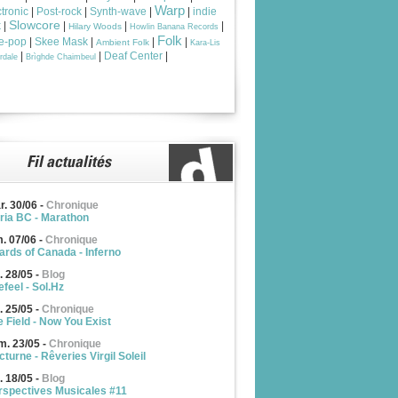
Warp
tronic
|
Post-rock
|
Synth-wave
|
|
indie
Slowcore
k
|
|
|
|
Hilary Woods
Howlin Banana Records
Folk
ie-pop
|
Skee Mask
|
|
|
Ambient Folk
Kara-Lis
|
|
Deaf Center
|
rdale
Brìghde Chaimbeul
r. 30/06
-
Chronique
ria BC - Marathon
m. 07/06
-
Chronique
ards of Canada - Inferno
. 28/05
-
Blog
feel - Sol.Hz
. 25/05
-
Chronique
e Field - Now You Exist
m. 23/05
-
Chronique
turne - Rêveries Virgil Soleil
. 18/05
-
Blog
rspectives Musicales #11