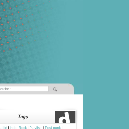
alité
|
Indie-Rock
|
Playlists
|
Post-punk
|