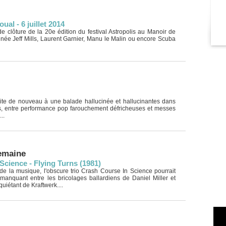
al - 6 juillet 2014
de clôture de la 20e édition du festival Astropolis au Manoir de
née Jeff Mills, Laurent Garnier, Manu le Malin ou encore Scuba
vite de nouveau à une balade hallucinée et hallucinantes dans
s, entre performance pop farouchement défricheuses et messes
..
semaine
Science - Flying Turns (1981)
de la musique, l'obscure trio Crash Course In Science pourrait
 manquant entre les bricolages ballardiens de Daniel Miller et
nquiétant de Kraftwerk....