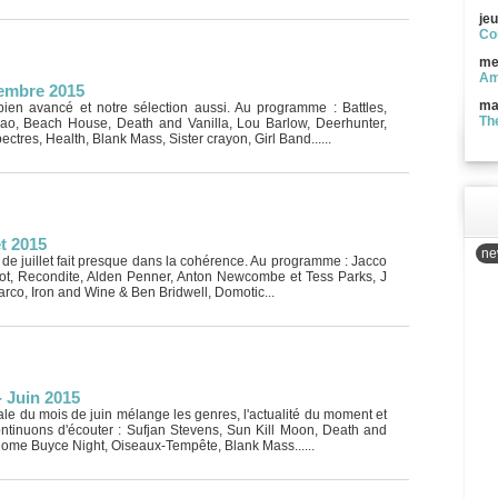
jeu
Co
me
Am
tembre 2015
ma
ien avancé et notre sélection aussi. Au programme : Battles,
Th
arao, Beach House, Death and Vanilla, Lou Barlow, Deerhunter,
ctres, Health, Blank Mass, Sister crayon, Girl Band......
et 2015
new
s de juillet fait presque dans la cohérence. Au programme : Jacco
ot, Recondite, Alden Penner, Anton Newcombe et Tess Parks, J
co, Iron and Wine & Ben Bridwell, Domotic...
- Juin 2015
rale du mois de juin mélange les genres, l'actualité du moment et
ontinuons d'écouter : Sufjan Stevens, Sun Kill Moon, Death and
 Rome Buyce Night, Oiseaux-Tempête, Blank Mass......