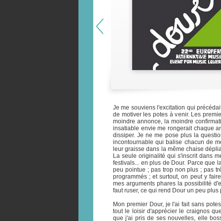
Je me souviens l'excitation qui précédai
de motiver les potes à venir. Les premie
moindre annonce, la moindre confirmatio
insatiable envie me rongerait chaque ann
dissiper. Je ne me pose plus la question
incontournable qui balise chacun de 
leur graisse dans la même chaise dépl
La seule originalité qui s'inscrit dans m
festivals... en plus de Dour. Parce que l
peu pointue ; pas trop non plus ; pas t
programmés ; et surtout, on peut y fair
mes arguments phares la possibilité d'e
faut ruser, ce qui rend Dour un peu plus
Mon premier Dour, je l'ai fait sans po
tout le loisir d'apprécier le craignos qu
que j'ai pris de ses nouvelles, elle bo