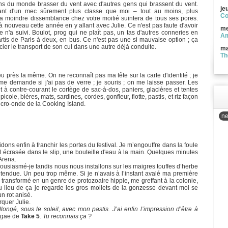
oins du monde brasser du vent avec d'autres gens qui brassent du vent.
je
ant d'un mec sûrement plus classe que moi – tout au moins, plus
Co
 la moindre dissemblance chez votre moitié suintera de tous ses pores.
 à nouveau cette année en y allant avec Julie. Ce n'est pas faute d'avoir
me
n'a suivi. Boulot, prog qui ne plaît pas, un tas d'autres conneries en
Am
is de Paris à deux, en bus. Ce n'est pas une si mauvaise option ; ça
ier le transport de son cul dans une autre déjà conduite.
ma
Th
u près la même. On ne reconnaît pas ma tête sur la carte d'identité ; je
me demande si j'ai pas de verre ; je souris ; on me laisse passer. Les
 à contre-courant le cortège de sac-à-dos, paniers, glacières et tentes
icole, bières, mats, sardines, cordes, gonfleur, flotte, pastis, et riz façon
cro-onde de la Cooking Island.
ne
ons enfin à franchir les portes du festival. Je m’engouffre dans la foule
ol écrasée dans le slip, une bouteille d'eau à la main. Quelques minutes
Arena.
housiasmé-je tandis nous nous installons sur les maigres touffes d’herbe
étendue. Un peu trop même. Si je n’avais à l’instant avalé ma première
 transformé en un genre de protozoaire hippie, me greffant à la colonie,
u lieu de ça je regarde les gros mollets de la gonzesse devant moi se
n rot anisé.
rquer Julie.
allongé, sous le soleil, avec mon pastis. J’ai enfin l’impression d’être à
ggae de
Take 5
.
Tu reconnais ça ?