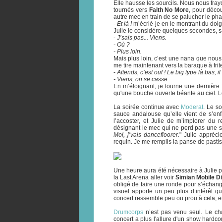
Elle hausse les sourcils. Nous nous fra
tournés vers
Faith No More
, pour décou
autre mec en train de se palucher le phal
-
Et là !
m’écrié-je en le montrant du doig
Julie le considère quelques secondes, sa
-
J’sais pas... Viens.
- Où ?
- Plus loin.
Mais plus loin, c’est une nana que nous 
me tire maintenant vers la baraque à frit
-
Attends, c’est ouf ! Le big type là bas, i
- Viens, on se casse.
En m’éloignant, je tourne une dernière fo
qu'une bouche ouverte béante au ciel. L
La soirée continue avec
Moderat
. Le s
sauce andalouse qu’elle vient de s’enfi
l’accoster, et Julie de m’implorer du 
désignant le mec qui ne perd pas une 
Moi, j’vais dancefloorer.
" Julie appréci
requin. Je me remplis la panse de pastis
Une heure aura été nécessaire à Julie 
la Last Arena aller voir
Simian Mobile D
obligé de faire une ronde pour s’échange
visuel apporte un peu plus d’intérêt q
concert ressemble peu ou prou à cela, e
Drumcorps
n’est pas venu seul. Le ch
concert a plus l'allure d'un show hardco