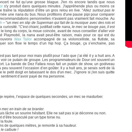
ncert ne fut qu’une grosse blague. J'en ris encore tandis que nous
or
s'y produit dans quelques minutes. J'appréhende plus ou moins ce
 traîne la réputation d’être un gros relou en live. "
Allez surtout pas le
ournée une nana du bus. Nous profitions d'une pause pipi pour comparer
recommandations personnelles n'avaient pas vraiment fait mouche. Au
ch
– "
un mec en slip de Superman qui fait de la musique avec des rots et
la curiosité. "
C'est chiant
, justifiait cette nana,
le mec se bouge pas, il est
as le long du corps, la moue coincée, avant de nous conseiller d'aller voir
té Playmobil, la nana avait peut-être raison, mais pour ce qui est du
etrouvons
Wax Tailor
accompagné de sa violoncelliste, sa flutiste, sa
er son flow le temps d’un hip hop. Ça bouge, ça s’enchaine, pas
’est pas tant pour moi mais plutôt pour l’ado que j’ai été il y a huit ans. A
t voir ce putain de groupe. Les programmateurs de Dour ont souvent un
nt fort. La bande de Dez Fafara nous fait un putain de show, un godiveau
peu souvent l’occasion d’en goûter. Il y a huit ans, je serais sorti de là
 le petit doigt en tabassant le dos d'un mec. J’ignore si j'en suis quitte
e sentiment d’avoir payé de ma personne.
 je repère, l’espace de quelques secondes, un mec se masturber.
n mec en train de se branler.
uis lâche un sourire hésitant. Elle ne sait pas si je déconne ou non.
ant d’être bousculé par un type torse nu.
 la foule.
ons de quelques mètres, je remonte à sa hauteur.
 le calbute !