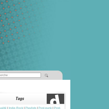
ualité
|
Indie-Rock
|
Playlists
|
Post-punk
|
Post-