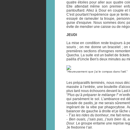
quatre étoiles pour aller aux quatre c
Elle attendait même son premier enf
pantouflard. Allez à Dour en couple et
C'est pourtant l'expérience que je tente
essayé de rameuter la troupe, personne 
guise d'esquive. Nous sommes donc part
évite de mendier une caisse ou de négoc
JEUDI
La mise en condition reste toujours à pe
souris ; on me donne un bracelet ; on 
premières sections d'ivrognes remontent
Quecha. La suite est un ballet de tickets p
paëlla d'Uncle Ben's deux minutes au mi
"Heureusement que j'ai le compas dans l'œil."
Les préparatifs terminés, nous nous décid
massée à l’entrée, une bouteille d'alco
plus tard nous échouons devant la Last 
"
Plus qu’à préparer le mélange !
" m’ent
qui parsèment le sol. L’ambiance est d
rasade de pastis, je me serais sûrement
ingérant de la vibe par phagocytose. A
balancer de gauche à droite et je lâche u
-
T’as les rides du bonheur
, me fait rema
-
Ben ouais, j’sais pas, j’suis bien là, 
Dour.
Le groupe entame une reprise re
Je fredonne l’air.