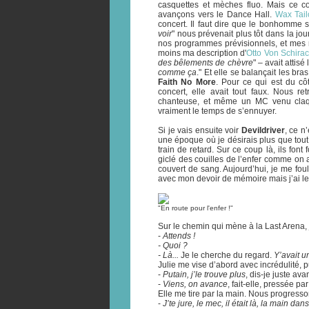
casquettes et mèches fluo. Mais ce co
avançons vers le Dance Hall.
Wax Tail
concert. Il faut dire que le bonhomme se
voir
" nous prévenait plus tôt dans la j
nos programmes prévisionnels, et mes 
moins ma description d'
Otto Von Schira
des bêlements de chèvre
" – avait attisé 
comme ça
." Et elle se balançait les br
Faith No More
. Pour ce qui est du cô
concert, elle avait tout faux. Nous r
chanteuse, et même un MC venu claqu
vraiment le temps de s’ennuyer.
Si je vais ensuite voir
Devildriver
, ce n
une époque où je désirais plus que tou
train de retard. Sur ce coup là, ils fo
giclé des couilles de l’enfer comme on a 
couvert de sang. Aujourd’hui, je me foule
avec mon devoir de mémoire mais j’ai l
"En route pour l'enfer !"
Sur le chemin qui mène à la Last Arena,
-
Attends !
- Quoi ?
- Là...
Je le cherche du regard.
Y’avait u
Julie me vise d’abord avec incrédulité, p
-
Putain, j’le trouve plus
, dis-je juste av
-
Viens, on avance
, fait-elle, pressée par
Elle me tire par la main. Nous progress
-
J’te jure, le mec, il était là, la main dans