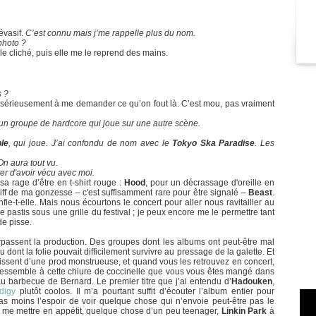
 évasif.
C’est connu mais j’me rappelle plus du nom.
photo ?
 le cliché, puis elle me le reprend des mains.
s ?
sérieusement à me demander ce qu’on fout là. C’est mou, pas vraiment
un groupe de hardcore qui joue sur une autre scène.
le
, qui joue. J’ai confondu de nom avec le
Tokyo Ska Paradise
. Les
On aura tout vu.
ter d'avoir vécu avec moi.
sa rage d’être en t-shirt rouge :
Hood
, pour un décrassage d'oreille en
kiff de ma gonzesse – c'est suffisamment rare pour être signalé –
Beast
.
fie-t-elle. Mais nous écourtons le concert pour aller nous ravitailler au
 pastis sous une grille du festival ; je peux encore me le permettre tant
de pisse.
urpassent la production. Des groupes dont les albums ont peut-être mal
ou dont la folie pouvait difficilement survivre au pressage de la galette. Et
ouissent d’une prod monstrueuse, et quand vous les retrouvez en concert,
 ressemble à cette chiure de coccinelle que vous vous êtes mangé dans
u barbecue de Bernard. Le premier titre que j’ai entendu d’
Hadouken
,
digy
plutôt coolos. Il m’a pourtant suffit d’écouter l’album entier pour
pas moins l’espoir de voir quelque chose qui n’envoie peut-être pas le
r me mettre en appétit, quelque chose d’un peu teenager,
Linkin Park
à