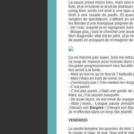
La sauce prend moins bien, mais cela 
flots, et je m’octroie le droit de distri
poing bien sentis ont droit à une tape 
droit à une rasade de pastis. Et quan
rangées de spectateurs, s’attirant en
les féliciter d’une énergique poignée de m
-
De l’eau
, supplié-je en rejoignant Julie
-
Bouge-pas, j’vais te chercher une boute
Mon diagnostic vital est en péril, et je 
de pastis en essayant de m’imaginer de l
Ça ne marche pas super. Julie me retrouv
ce coup de massue pour insinuer dans m
récupère progressivement mes facultés
fois arrivé à la tente.
-
Mais qu’est-ce qu’on fout là ?
balbutié-
- Mais t’étais en train de vomir, on...
- J’vomissais pas ! J’me mettais les doig
- C’est pareil.
- C’est pas pareil, c’était une gerbe d
frites, toi, j’t’ai laissée tranquille.
- De toute façon, on est crevé du voyage
- Mais j’avais...
Longue pause pendant l
J’devais voir
Borgore
! J’devais voir Bo
Je m’effondre dans un long râle plaintif.
VENDREDI
Le pastis tempère les gueules de bois. Du
le coupe à l'eau, et que l'eau est le mei