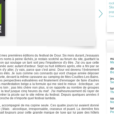
roc
Sl
po
Cove
t mes premières éditions du festival de Dour. Six mois durant, j'essayais
ma
rs noms à peine lâchés, je restais scotché au forum du site, guettant la
Ma
n qui soulage un tant soit peu l'impatience d'y être. J'ai cru que cette
ée avec autant d'ardeur. Sept ou huit éditions après, elle a fini par se
di
 d'y aller, j'y vais, parce que c'est ainsi. Dour est devenu l’évènement
Bo
mes étés. Je suis comme ces connards qui vont chaque année déposer
iante, devant la même caravane au camping de Mes-Couilles-Les-Bains.
je
es perspectives estivalières est finalement d'envisager de faire d'autres
Se
a manifestation belge a la formule qui me sied le mieux : éclectique ; un
rès loin ; pas très chère non plus, si on rapporte au nombre de groupes
lu
e la teuf jusque cinq heures du mat'. J'ai malheureusement dû rayer de
Th
ntrer la picole sur le site même du festival. Depuis quelques années il
 proche de n'importe quel festival lambda.
sa
No
tes, accompagné de ma copine seule. Ces quatre jours lui avaient donné
lu
e j'étais : alcoolique, irresponsable, crasseux et puant. La dernière fois
Pe
ssait toujours pour cette grande marque de luxe qui lui paie des hôtels