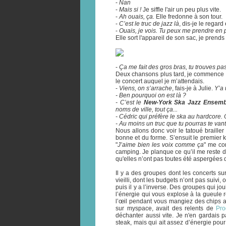
-
Nan
-
Mais si !
Je siffle l'air un peu plus vite.
-
Ah ouais, ça.
Elle fredonne à son tour.
-
C’est le truc de jazz là
, dis-je le regard
-
Ouais, je vois. Tu peux me prendre en 
Elle sort l'appareil de son sac, je prends
-
Ça me fait des gros bras, tu trouves pa
Deux chansons plus tard, je commence 
le concert auquel je m’attendais.
-
Viens, on s’arrache
, fais-je à Julie.
Y’a 
- Ben pourquoi on est là ?
- C’est le
New-York Ska Jazz Ensemb
noms de ville, tout ça...
- Cédric qui préfère le ska au hardcore. 
- Au moins un truc que tu pourras te van
Nous allons donc voir le tatoué brailler 
bonne et du forme. S’ensuit le premier 
"
J’aime bien les voix comme ça
" me con
camping. Je planque ce qu’il me reste de
qu'elles n’ont pas toutes été aspergées 
Il y a des groupes dont les concerts s
vieilli, dont les budgets n’ont pas suivi, 
puis il y a l’inverse. Des groupes qui j
l’énergie qui vous explose à la gueule
l’œil pendant vous mangiez des chips a
sur myspace, avait des relents de
Pro
déchanter aussi vite. Je n'en gardais 
steak, mais qui ait assez d’énergie pou