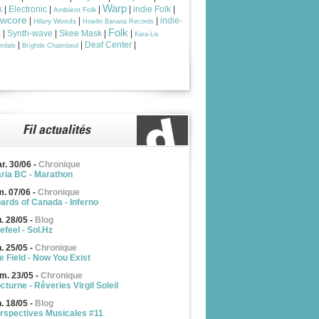
Warp
k
|
Electronic
|
|
|
indie Folk
|
Ambient Folk
owcore
|
|
|
indie-
Hilary Woods
Howlin Banana Records
Folk
p
|
Synth-wave
|
Skee Mask
|
|
Kara-Lis
|
|
Deaf Center
|
rdale
Brìghde Chaimbeul
r. 30/06
-
Chronique
ria BC - Marathon
m. 07/06
-
Chronique
ards of Canada - Inferno
u. 28/05
-
Blog
efeel - Sol.Hz
n. 25/05
-
Chronique
e Field - Now You Exist
m. 23/05
-
Chronique
cturne - Rêveries Virgil Soleil
n. 18/05
-
Blog
rspectives Musicales #11