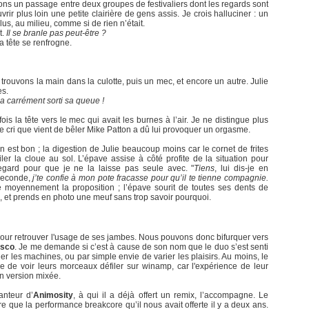
yons un passage entre deux groupes de festivaliers dont les regards sont
vrir plus loin une petite clairière de gens assis. Je crois halluciner : un
us, au milieu, comme si de rien n’était.
t.
Il se branle pas peut-être ?
 tête se renfrogne.
trouvons la main dans la culotte, puis un mec, et encore un autre. Julie
es.
l a carrément sorti sa queue !
is la tête vers le mec qui avait les burnes à l’air. Je ne distingue plus
e cri que vient de bêler Mike Patton a dû lui provoquer un orgasme.
on est bon ; la digestion de Julie beaucoup moins car le cornet de frites
ler la cloue au sol. L’épave assise à côté profite de la situation pour
regard pour que je ne la laisse pas seule avec. "
Tiens
, lui dis-je en
seconde,
j’te confie à mon pote fracasse pour qu’il te tienne compagnie.
e moyennement la proposition ; l’épave sourit de toutes ses dents de
, et prends en photo une meuf sans trop savoir pourquoi.
pour retrouver l'usage de ses jambes. Nous pouvons donc bifurquer vers
isco
. Je me demande si c’est à cause de son nom que le duo s’est senti
r les machines, ou par simple envie de varier les plaisirs. Au moins, le
ue de voir leurs morceaux défiler sur winamp, car l'expérience de leur
n version mixée.
anteur d’
Animosity
, à qui il a déjà offert un remix, l’accompagne. Le
re que la performance breakcore qu’il nous avait offerte il y a deux ans.