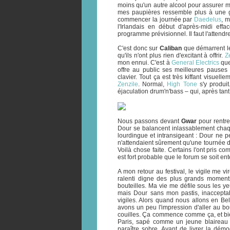
moins qu'un autre alcool pour assurer m
mes paupières ressemble plus à une gr
commencer la journée par
Daedelus
, m
l'Irlandais en début d'après-midi eff
programme prévisionnel. Il faut l'attendre
C'est donc sur
Caliban
que démarrent les
qu'ils n'ont plus rien d'excitant à offrir.
Z
mon ennui. C'est à
General Electrics
que
offre au public ses meilleures pauses
clavier. Tout ça est très kiffant visue
Zenzile
. Normal,
High Tone
s'y produit
éjaculation drum'n'bass – qui, après tan
Nous passons devant
Gwar
pour rentr
Dour se balancent inlassablement chaq
lourdingue et intransigeant : Dour ne p
n'attendaient sûrement qu'une tournée d
Voilà chose faite. Certains l'ont pris c
est fort probable que le forum se soit e
A mon retour au festival, le vigile me vi
ralenti digne des plus grands moment
bouteilles. Ma vie me défile sous les 
mais Dour sans mon pastis, inaccepta
vigiles. Alors quand nous allons en Be
avons un peu l'impression d'aller au bo
couilles. Ça commence comme ça, et bi
Paris, sapé comme un jeune blaireau 
paraître sobre. Avant de livrer la dém