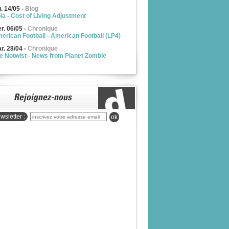
u. 14/05
-
Blog
la - Cost of Living Adjustment
r. 06/05
-
Chronique
erican Football - American Football (LP4)
r. 28/04
-
Chronique
e Notwist - News from Planet Zombie
wsletter :
ok