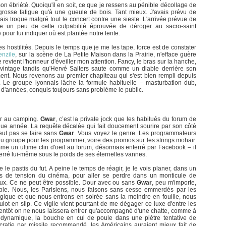
on ébriété. Quoiqu'il en soit, ce que je ressens au pénible décollage de
osse fatigue qu'à une gueule de bois. Tant mieux. J'avais prévu de
ais troque malgré tout le concert contre une sieste. L'arrivée prévue de
ace un peu de cette culpabilité éprouvée de déroger au sacro-saint
 pour lui indiquer où est plantée notre tente.
 hostilités. Depuis le temps que je me les tape, force est de constater
enzile
, sur la scène de La Petite Maison dans la Prairie, n'efface guère
 revient l'honneur d'éveiller mon attention. Fancy, le bras sur la hanche,
 vintage tandis qu'Hervé Salters saute comme un diable derrière son
llement. Nous revenons au premier chapiteau qui s'est bien rempli depuis
. Le groupe lyonnais lâche la formule habituelle – masturbation dub,
t d'années, conquis toujours sans problème le public.
er au camping.
Gwar
, c’est la private jock que les habitués du forum de
ue année. La requête décalée qui fait doucement sourire par son côté
eut pas se faire sans
Gwar
. Vous voyez le genre. Les programmateurs
u groupe pour les programmer, voire des promos sur les strings mohair.
omme un ultime clin d'oeil au forum, désormais enterré par Facebook – il
nterré lui-même sous le poids de ses éternelles vannes.
re le pastis du fut. A peine le temps de réagir, je le vois planer, dans un
s de tension du cinéma, pour aller se perdre dans un monticule de
yeux. Ce ne peut être possible. Dour avec ou sans
Gwar
, peu m'importe,
ble. Nous, les Parisiens, nous faisons sans cesse emmerdés par les
lgique et que nous entrons en soirée sans la moindre en fouille, nous
ulot en slip. Ce vigile vient pourtant de me dégager ce luxe d'entre les
entôt on ne nous laissera entrer qu'accompagné d'une chatte, comme à
dynamique, la bouche en cul de poule dans une piètre tentative de
ocratie par missile recommandé, les Américains auraient mieux fait de