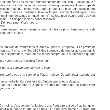
ne m’empêche pas de me démener comme un petit con. L’alcool coule à
buer des points à chaque fin de morceau. Ceux qui m’envoient des coups de
amicale (mais pas moins virile) dans le dos. Les plus enthousiastes ont
d deux mecs se mettent à faire la toupie, envoyant valdinguer deux
 un minimum de temps un maximum d’insultes, mon cœur bondit. Je vais
ain. Je finis par sortir du concert assoiffé.
.
De l’eau sinon j’vais mourir
.
ille
.
ne peux me permettre d’attendre cinq minutes de plus. J’engloutis le reste
’eau bien fraîche.
e en train de rendre le petit jaune au pied du chapiteau. Elle profite de
on esprit encore embrouillé l’idée sournoise de rentrer au camping. Je
 de discernement, mais ne me rends compte de la supercherie qu’une
je,
j’avais encore des trucs à voir moi.
ts dans la bouche pour m'vider le bide.
e trop plein, pas une comme si j’étais malade. Quand t’étais malade des
,
assene-t-elle.
On s’est levé tôt, faut récupérer pour demain.
aquelle on entend le cliquetis de trois neurones qui se connectent.
rgooooorrre.
 moins, c'est ce que j'ai toujours cru. Peut-être est-ce dû au fait qu'on
lleur allié contre la gueule de bois. Ou alors c'est parce qu'il m'en faut