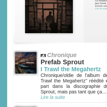
Ce troisièm
jazz formé
encore une 
Lire la suit
Chronique
Prefab Sprout
I Trawl the Megahertz
Chronique/oldie de l'album 
Trawl the Megahertz" réédité
part dans la discographie 
Sprout, mais pas tant que ça....
Lire la suite