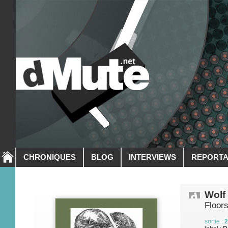
CHRONIQUES
BLOG
INTERVIEWS
REPORT
Wolf
Floor
sortie :
2