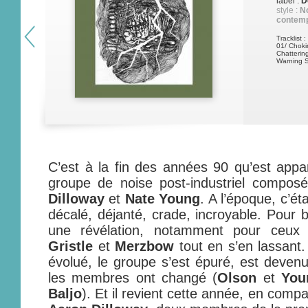
label :
De
style :
No
contem
Tracklist :
01/ Choki
Chatterin
Warning 
C’est à la fin des années 90 qu’est app
groupe de noise post-industriel compo
Dilloway
et
Nate Young
. A l’époque, c’éta
décalé, déjanté, crade, incroyable. Pour 
une révélation, notamment pour ceux
Gristle
et
Merzbow
tout en s’en lassant.
évolué, le groupe s’est épuré, est devenu 
les membres ont changé (
Olson
et
You
Baljo
). Et il revient cette année, en com