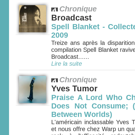
Chronique
Broadcast
Spell Blanket - Collect
2009
Treize ans après la disparitio
compilation Spell Blanket ravive
Broadcast......
Lire la suite
Chronique
Yves Tumor
Praise A Lord Who C
Does Not Consume; (
Between Worlds)
L'américain inclassable Yves
et nous offre chez Warp un qua