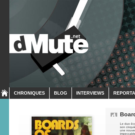
CHRONIQUES
BLOG
INTERVIEWS
REPORT
Boar
Le duo éc
son cinqui
une nouvel
impeccable