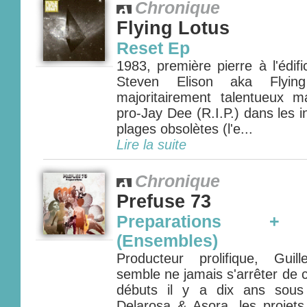
Chronique
Flying Lotus
Reset Ep
1983, première pierre à l'édif
Steven Elison aka Flyin
majoritairement talentueux m
pro-Jay Dee (R.I.P.) dans les 
plages obsolètes (l'e...
Lire la suite
Chronique
Prefuse 73
Preparations + I
(Ensembles)
Producteur prolifique, Gui
semble ne jamais s'arrêter de
débuts il y a dix ans sou
Delarosa & Asora, les projets