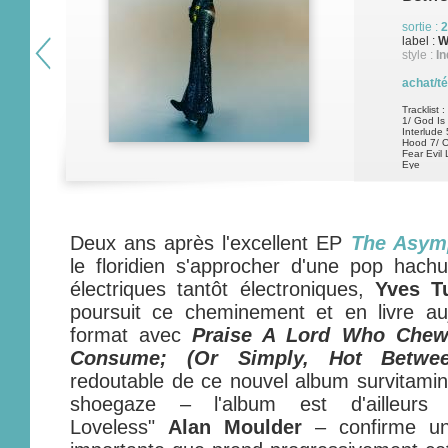
sortie :
2
label :
W
style :
I
achat/t
Tracklist :
1/ God Is
Interlude
Hood 7/ O
Fear Evil 
Eye
Deux ans après l'excellent EP
The Asymp
le floridien s'approcher d'une pop hachu
électriques tantôt électroniques,
Yves T
poursuit ce cheminement et en livre auj
format avec
Praise A Lord Who Chew
Consume; (Or Simply, Hot Betwe
redoutable de ce nouvel album survitaminé
shoegaze – l'album est d'ailleurs 
Loveless"
Alan Moulder
– confirme un