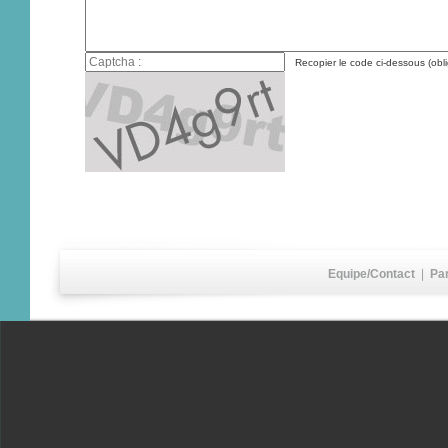
Recopier le code ci-dessous (obli
Equipe/Contact
|
Pa