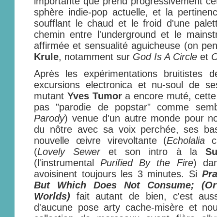
importante que prend progressivement cet
sphère indie-pop actuelle, et la pertinen
soufflant le chaud et le froid d'une pale
chemin entre l'underground et le mainst
affirmée et sensualité aguicheuse (on pe
Krule
, notamment sur
God Is A Circle
et
O
Après les expérimentations bruitistes 
excursions electronica et nu-soul de se
mutant
Yves Tumor
a encore muté, cette 
pas "parodie de popstar" comme sembl
Parody
) venue d'un autre monde pour no
du nôtre avec sa voix perchée, ses ba
nouvelle œivre virevoltante (
Echolalia
ci
(
Lovely Sewer
et son intro à la
Su
(l'instrumental
Purified By the Fire
) da
avoisinent toujours les 3 minutes. Si
Pr
But Which Does Not Consume; (Or
Worlds)
fait autant de bien, c'est aus
d'aucune pose arty cache-misère et nou