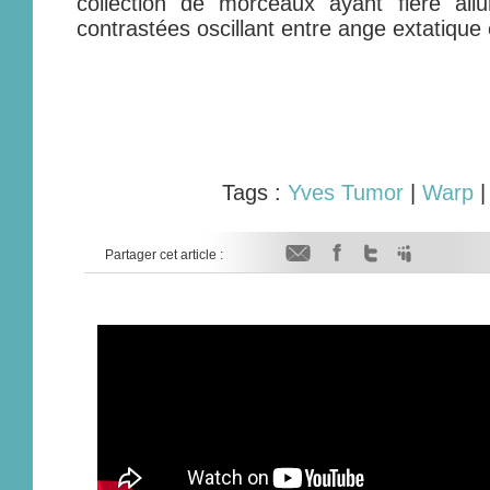
collection de morceaux ayant fière allu
contrastées oscillant entre ange extatiqu
Tags :
Yves Tumor
|
Warp
Partager cet article :