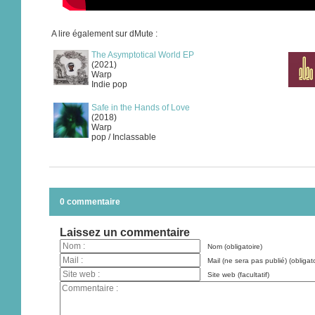
A lire également sur dMute :
The Asymptotical World EP
(2021)
Warp
Indie pop
Safe in the Hands of Love
(2018)
Warp
pop / Inclassable
0 commentaire
Laissez un commentaire
Nom (obligatoire)
Mail (ne sera pas publié) (obligato
Site web (facultatif)