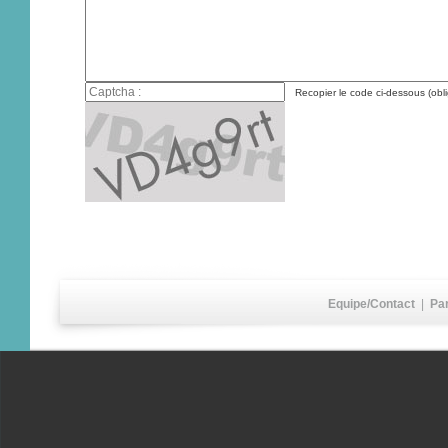
Recopier le code ci-dessous (obli
Equipe/Contact
|
Pa