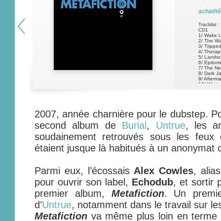
achat/t
Tracklist :
CD1
1/ Wake 
2/ The W
3/ Trippe
4/ Therap
5/ Lands
6/ Epitom
7/ The Ne
8/ Dark J
9/ Afterm
10/ Winte
11/ Decay
12/ Head
13/ Loun
14/ Soun
2007, année charnière pour le dubstep. Por
CD2
1/ An Ea
second album de
Burial
,
Untrue
, les a
soudainement retrouvés sous les feux 
étaient jusque là habitués à un anonymat c
Parmi eux, l’écossais
Alex Cowles
, alia
pour ouvrir son label,
Echodub
, et sorti
premier album,
Metafiction
. Un premie
d’
Untrue
, notamment dans le travail sur l
Metafiction
va même plus loin en terme d