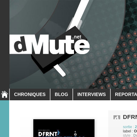
CHRONIQUES
BLOG
INTERVIEWS
REPORT
DFR
sortie :
2
label :
O
style :
D