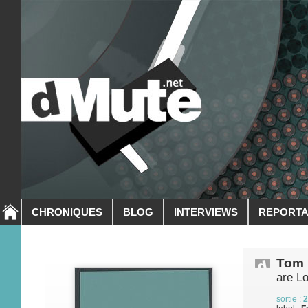
CHRONIQUES
BLOG
INTERVIEWS
REPORT
Tom 
are L
sortie :
2