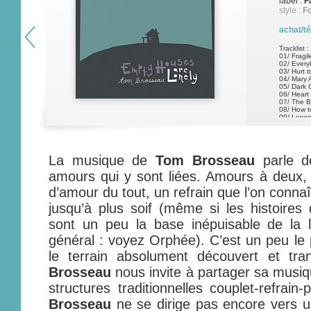
label :
F
style :
Fo
achat/t
Tracklist :
01/ Fragi
02/ Ever
03/ Hurt t
04/ Mary
05/ Dark
06/ Heart
07/ The B
08/ How t
09/ Lonse
10/ Bars
La musique de
Tom Brosseau
parle d
amours qui y sont liées. Amours à deux, a
d’amour du tout, un refrain que l’on connaî
jusqu’à plus soif (même si les histoires 
sont un peu la base inépuisable de la l
général : voyez Orphée). C’est un peu le 
le terrain absolument découvert et tra
Brosseau
nous invite à partager sa musi
structures traditionnelles couplet-refrai
Brosseau
ne se dirige pas encore vers u