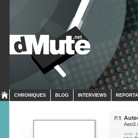
CHRONIQUES
BLOG
INTERVIEWS
REPORT
Autec
Aeo3 
sortie :
2