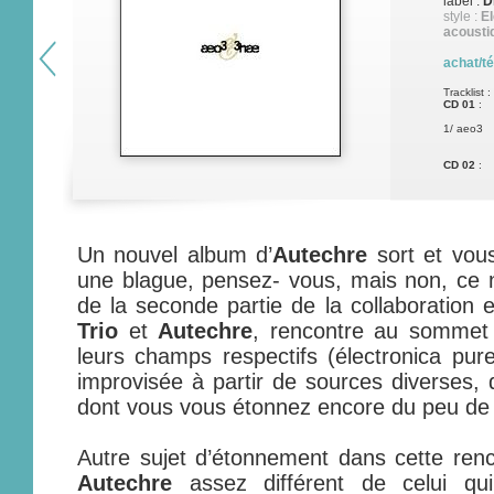
label :
D
style :
El
acousti
achat/t
Tracklist :
CD 01
:
1/ aeo3
CD 02
:
1/ 3hae
Un nouvel album d’
Autechre
sort et vous
une blague, pensez- vous, mais non, ce n’
de la seconde partie de la collaboration
Trio
et
Autechre
, rencontre au sommet
leurs champs respectifs (électronica pur
improvisée à partir de sources diverses, d
dont vous vous étonnez encore du peu de 
Autre sujet d’étonnement dans cette renc
Autechre
assez différent de celui qu