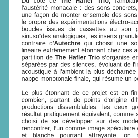
Du côté de
The Hafler Trio
, l’ambia
l’austérité monacale : des sons concrets,
une façon de monter ensemble des sons d
le propre des expérimentations électro-aco
boucles issues de cassettes au son po
sinusoïdes analogiques, les inserts granul
contraire d’
Autechre
qui choisit une so
linéaire extrêmement étonnant chez ces ad
partition de
The Hafler Trio
s’organise en
séparées par des silences, évoluant de l’i
acoustique à l’ambient la plus décharnée 
nappe monotonale finale, qui résume un peu
Le plus étonnant de ce projet est en fi
combien, partant de points d’origine d
productions dissemblables, les deux g
résultat pratiquement équivalent, comme s
choisi de se développer sur des mod
rencontrer, l’un comme image spéculaire d
et blanche pourtant attrayante, on r