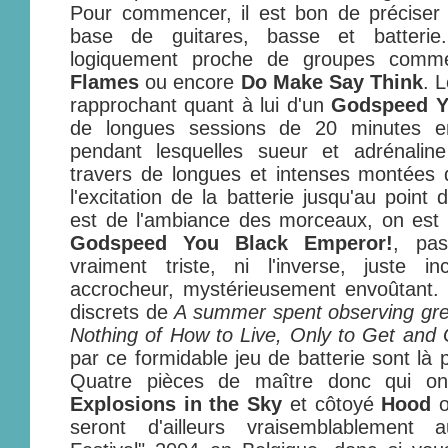
Pour commencer, il est bon de préciser 
base de guitares, basse et batterie
logiquement proche de groupes com
Flames
ou encore
Do Make Say Think
. 
rapprochant quant à lui d'un
Godspeed Y
de longues sessions de 20 minutes 
pendant lesquelles sueur et adrénali
travers de longues et intenses montées 
l'excitation de la batterie jusqu'au point
est de l'ambiance des morceaux, on est 
Godspeed You Black Emperor!
, pa
vraiment triste, ni l'inverse, juste i
accrocheur, mystérieusement envoûtant. 
discrets de
A summer spent observing gre
Nothing of How to Live, Only to Get and
par ce formidable jeu de batterie sont là
Quatre pièces de maître donc qui o
Explosions in the Sky
et côtoyé
Hood
o
seront d'ailleurs vraisemblablement