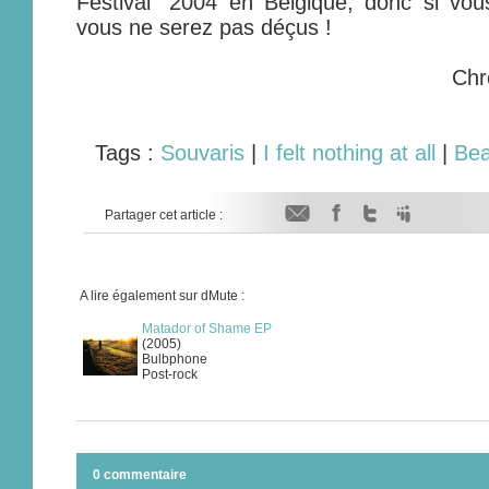
Festival" 2004 en Belgique, donc si vous 
vous ne serez pas déçus !
Chr
Tags :
Souvaris
|
I felt nothing at all
|
Bea
Partager cet article :
A lire également sur dMute :
Matador of Shame EP
(2005)
Bulbphone
Post-rock
0 commentaire