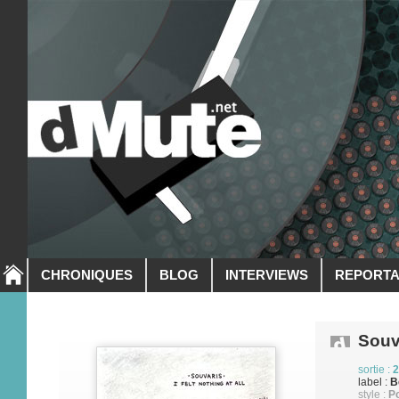
CHRONIQUES
BLOG
INTERVIEWS
REPORT
Souv
sortie :
2
label :
B
style :
P