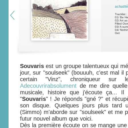
achat/t
Tracklist :
01/ Be He
02/ Art as
Filled Oo
03/ A sum
04/ Nothi
Get
Souvaris
est un groupe talentueux qui méri
jour, sur "soulseek" (bouuuh, c'est mal il
certain "Vinz", chroniqueur sur
Adecouvrirabsolument
de me dire quelle 
musicale, histoire que j'écoute ça... I
"
Souvaris
" ! Je réponds "gné ?" et récu
son disque. Quelques jours plus tar
(Simmo) m'aborde sur "soulseek" et me p
futur nouvel album que voici.
Dès la première écoute on se mange une 