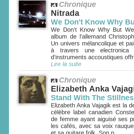
Chronique
Nitrada
We Don't Know Why But
We Don't Know Why But We D
album de l'allemand Christophe
Un univers mélancolique et pai
à travers une electronica
d'instruments accoustiques offr
Lire la suite
Chronique
Elizabeth Anka Vajag
Stand With The Stillnes
Elizabeth Anka Vajagik est la 
célèbre label canadien Constel
de femme ayant aiguisé ses 
les cafés, avec sa voix rauque 
et sa guitare folk. Son p...