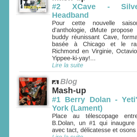
#2 XCave - Silve
Headband
Pour cette nouvelle sais
d'anthologie, dMute propos
buddy réunissant Cave, form
basée à Chicago et le rap
Richmond en Virginie, Octavio
Yippee-ki-yay!...
Lire la suite
Blog
Mash-up
#1 Berry Dolan - Yet
York (Lament)
Place au télescopage entr
B.Dolan, un #1 qui inaugure 
avec tact, délicatesse et osons l