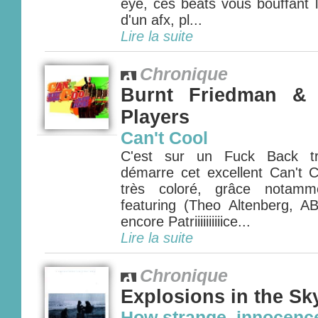
eye, ces beats vous bouffant 
d'un afx, pl...
Lire la suite
Chronique
Burnt Friedman &
Players
Can't Cool
C'est sur un Fuck Back tr
démarre cet excellent Can't 
très coloré, grâce notamme
featuring (Theo Altenberg, AB
encore Patriiiiiiiiiice...
Lire la suite
Chronique
Explosions in the Sk
How strange, innocenc