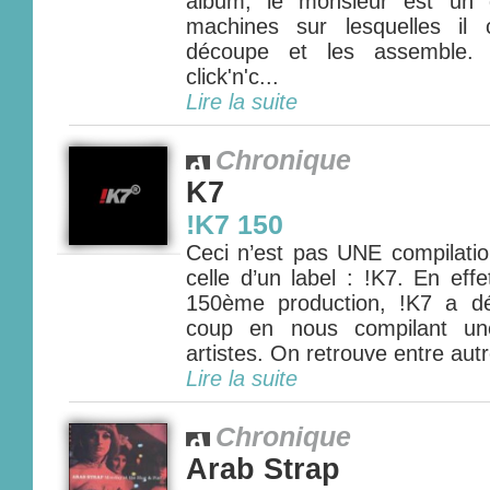
album, le monsieur est un g
machines sur lesquelles il
découpe et les assemble.
click'n'c...
Lire la suite
Chronique
K7
!K7 150
Ceci n’est pas UNE compilation
celle d’un label : !K7. En eff
150ème production, !K7 a d
coup en nous compilant un
artistes. On retrouve entre aut
Lire la suite
Chronique
Arab Strap