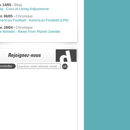
u. 14/05
-
Blog
la - Cost of Living Adjustment
r. 06/05
-
Chronique
erican Football - American Football (LP4)
r. 28/04
-
Chronique
e Notwist - News from Planet Zombie
wsletter :
ok