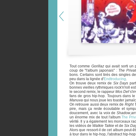
Tout comme
Gorillaz
qui avait sorti un
coup de "l'album japonais" :
The Priva
bons. Certains sont tirés des singles d
peu dans la lignée d'
Endtroducing
.
On trouve deux remix de
Six Days
part
bonnes vieilles rythmiques rock'n'roll es
le second remix, le rappeur
Mos Def
s'in
fans de gros hip-hop. Toujours dans l
Manuva
qui nous joue les toaster jamaïc
On retrouve aussi deux remix de
Right 
pire, mais ça reste écoutable et symp
doucement, avec la voix de
Shadow
,ar
un énorme mix de tout l'album
The Priv
vérité. Il y a également les morceaux r
les vidéos de
Walkie Talkie
et de
Six Da
Alors que ressort-il de cet album peut-ê
à tour dans le hip-hop, l'abstract hip-h