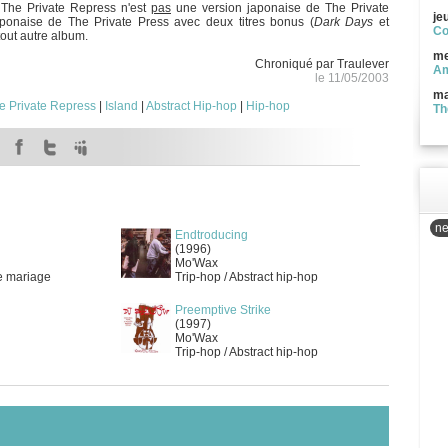
. The Private Repress n'est
pas
une version japonaise de The Private
je
japonaise de The Private Press avec deux titres bonus (
Dark Days
et
Co
tout autre album.
me
Chroniqué par Traulever
Am
le 11/05/2003
ma
e Private Repress
|
Island
|
Abstract Hip-hop
|
Hip-hop
Th
ne
Endtroducing
(1996)
Mo'Wax
e mariage
Trip-hop / Abstract hip-hop
Preemptive Strike
(1997)
Mo'Wax
Trip-hop / Abstract hip-hop