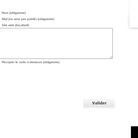
Nom (obligatoire)
Mail (ne sera pas publié) (obligatoire)
Site web (facultatif)
Recopier le code ci-dessous (obligatoire)