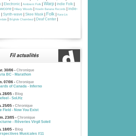
Warp
k
|
Electronic
|
|
|
indie Folk
|
Ambient Folk
owcore
|
|
|
indie-
Hilary Woods
Howlin Banana Records
Folk
p
|
Synth-wave
|
Skee Mask
|
|
Kara-Lis
|
|
Deaf Center
|
rdale
Brìghde Chaimbeul
r. 30/06
-
Chronique
ria BC - Marathon
m. 07/06
-
Chronique
ards of Canada - Inferno
u. 28/05
-
Blog
efeel - Sol.Hz
n. 25/05
-
Chronique
e Field - Now You Exist
m. 23/05
-
Chronique
cturne - Rêveries Virgil Soleil
n. 18/05
-
Blog
rspectives Musicales #11