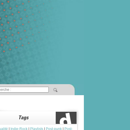
ualité
|
Indie-Rock
|
Playlists
|
Post-punk
|
Post-