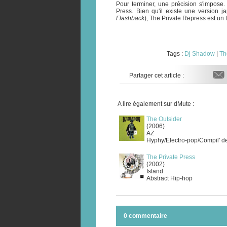
Pour terminer, une précision s'impose
Press. Bien qu'il existe une version 
Flashback
), The Private Repress est un 
Tags :
Dj Shadow
|
Th
Partager cet article :
A lire également sur dMute :
The Outsider
(2006)
AZ
Hyphy/Electro-pop/Compil' d
The Private Press
(2002)
Island
Abstract Hip-hop
0 commentaire