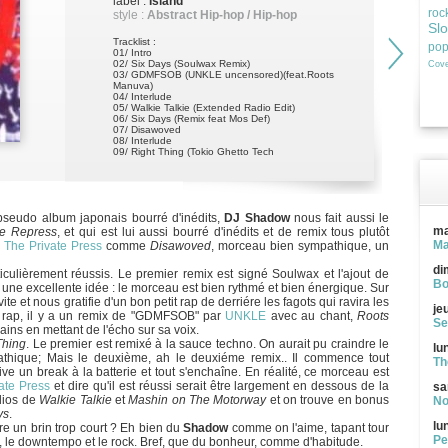
label :
Island
roc
style :
Abstract Hip-hop / Hip-hop
Sl
Tracklist :
po
01/ Intro
02/ Six Days (Soulwax Remix)
Cove
03/ GDMFSOB (UNKLE uncensored)(feat.Roots
Manuva)
04/ Interlude
05/ Walkie Talkie (Extended Radio Edit)
06/ Six Days (Remix feat Mos Def)
07/ Disawoved
08/ Interlude
09/ Right Thing (Tokio Ghetto Tech
 pseudo album japonais bourré d'inédits,
DJ Shadow
nous fait aussi le
ma
te Repress
, et qui est lui aussi bourré d'inédits et de remix tous plutôt
Ma
e
The Private Press
comme
Disawoved
, morceau bien sympathique, un
di
iculièrement réussis. Le premier remix est signé Soulwax et l'ajout de
Bo
t une excellente idée : le morceau est bien rythmé et bien énergique. Sur
vite et nous gratifie d'un bon petit rap de derriére les fagots qui ravira les
je
e rap, il y a un remix de "GDMFSOB" par
UNKLE
avec au chant,
Roots
Se
ains en mettant de l'écho sur sa voix.
Thing
. Le premier est remixé à la sauce techno. On aurait pu craindre le
lu
athique; Mais le deuxième, ah le deuxiéme remix.. Il commence tout
Th
rive un break à la batterie et tout s'enchaîne. En réalité, ce morceau est
ate Press
et dire qu'il est réussi serait être largement en dessous de la
sa
adios de
Walkie Talkie
et
Mashin on The Motorway
et on trouve en bonus
No
ys
.
lu
tre un brin trop court ? Eh bien du
Shadow
comme on l'aime, tapant tour
Pe
op, le downtempo et le rock. Bref, que du bonheur, comme d'habitude.