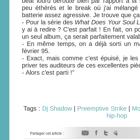
beat lourd déroute bien par rapport à la 
peu éthérés et le break où j’ai mélangé
batterie assez agressive. Je trouve que ç
- Pour la série des
What Does Your Soul L
y ai à redire ? C’est parfait ! En fait, on p
un seul album, ça serait parfaitement valab
- En même temps, on a déjà sorti un max
février 95.
- Exact, mais comme c’est épuisé, je les
priver tes auditeurs de ces excellentes p
- Alors c’est parti !"
Tags :
Dj Shadow
|
Preemptive Strike
|
Mo
hip-hop
Partager cet article :