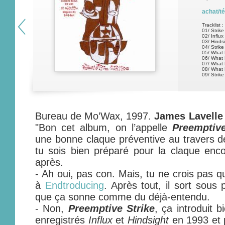
achat/t
Tracklist :
01/ Strike
02/ Influx
03/ Hinds
04/ Strike
05/ What 
06/ What 
07/ What 
08/ What 
09/ Strike
Bureau de Mo’Wax, 1997.
James Lavelle
"Bon cet album, on l’appelle
Preemptive
une bonne claque préventive au travers de
tu sois bien préparé pour la claque enco
après.
- Ah oui, pas con. Mais, tu ne crois pas 
à
Endtroducing
. Après tout, il sort sous
que ça sonne comme du déjà-entendu.
- Non,
Preemptive Strike
, ça introduit 
enregistrés
Influx
et
Hindsight
en 1993 et p