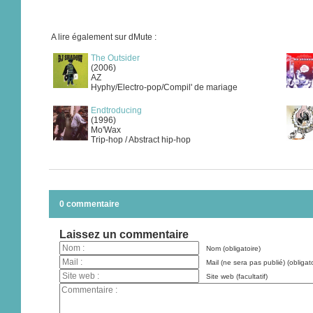
A lire également sur dMute :
The Outsider
(2006)
AZ
Hyphy/Electro-pop/Compil' de mariage
Endtroducing
(1996)
Mo'Wax
Trip-hop / Abstract hip-hop
0 commentaire
Laissez un commentaire
Nom (obligatoire)
Mail (ne sera pas publié) (obligato
Site web (facultatif)