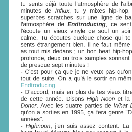
tu sents déjà toute l’atmosphère de l'a
minutes de
Influx
, tu y mixes hip-hop,
superbes scratches sur une ligne de ba
l’atmosphère de
Endtroducing
, ce sent
l'écoute un vieux vinyle de soul un soir
calme. Tu écoutes quelque chose qui te 
sents étrangement bien. Il ne faut même
as tout mis dedans ; un bon beat hip-hop
profonde, deux ou trois samples sonnant 
de presque sept minutes !
- C’est pour ça que je ne veux pas qu’o
tout de suite. On a qu’à le sortir en m
Endtroducing
.
- D’accord, mais en plus de tes vieux titr
de cette année. Disons
High Noon
et la
Donor
. Avec les quatre parties de
What D
qu’on a sorties en 1995, ça fera genre "
années".
-
Highnoon
, j’en suis assez content. La