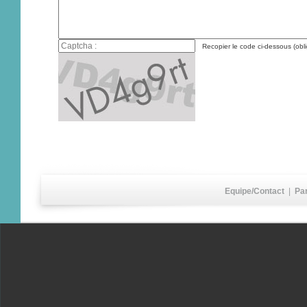
Recopier le code ci-dessous (obli
Equipe/Contact
|
Pa