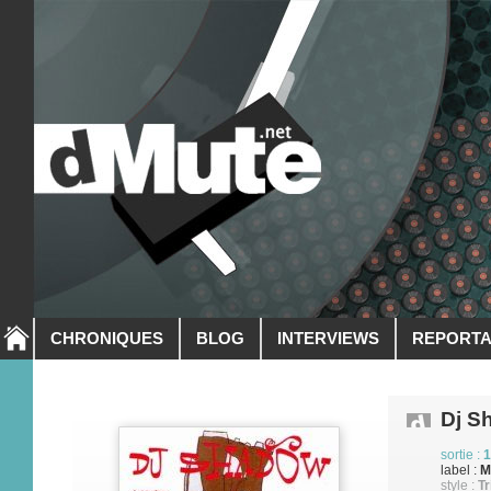
CHRONIQUES
BLOG
INTERVIEWS
REPORT
Dj S
sortie :
1
label :
M
style :
Tr