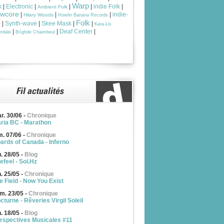
Warp
k
|
Electronic
|
|
|
indie Folk
|
Ambient Folk
owcore
|
|
|
indie-
Hilary Woods
Howlin Banana Records
Folk
p
|
Synth-wave
|
Skee Mask
|
|
Kara-Lis
|
|
Deaf Center
|
rdale
Brìghde Chaimbeul
r. 30/06
-
Chronique
ria BC - Marathon
m. 07/06
-
Chronique
ards of Canada - Inferno
u. 28/05
-
Blog
efeel - Sol.Hz
n. 25/05
-
Chronique
e Field - Now You Exist
m. 23/05
-
Chronique
cturne - Rêveries Virgil Soleil
n. 18/05
-
Blog
rspectives Musicales #11