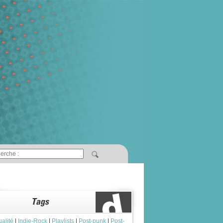
ualité
|
Indie-Rock
|
Playlists
|
Post-punk
|
Post-