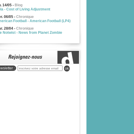
u. 14/05
-
Blog
la - Cost of Living Adjustment
r. 06/05
-
Chronique
erican Football - American Football (LP4)
r. 28/04
-
Chronique
e Notwist - News from Planet Zombie
wsletter :
ok