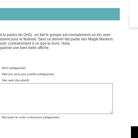
nd tu parles de GHQ : en fait le groupe est normalement un trio avec
 absent pour le festival). Seul ce dernier fait partie des Magik Markers.
nt, contrairement à ce que tu écris. Voilà.
rganisé une bien belle affiche.
Nom (obligatoire)
Mail (ne sera pas publié) (obligatoire)
Site web (facultatif)
Recopier le code ci-dessous (obligatoire)