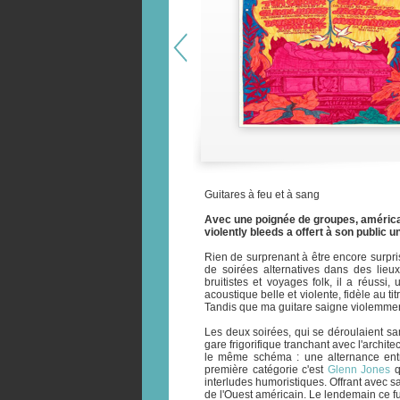
Guitares à feu et à sang
Avec une poignée de groupes, américain
violently bleeds a offert à son public
Rien de surprenant à être encore surpris
de soirées alternatives dans des lieux
bruitistes et voyages folk, il a réussi
acoustique belle et violente, fidèle au t
Tandis que ma guitare saigne violemmen
Les deux soirées, qui se déroulaient 
gare frigorifique tranchant avec l'archit
le même schéma : une alternance entre
première catégorie c'est
Glenn Jones
q
interludes humoristiques. Offrant avec
de l'Ouest américain. Le lendemain ce fu