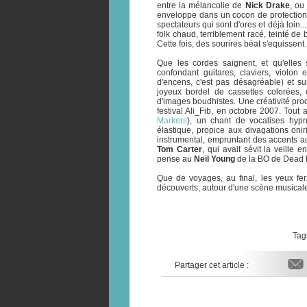
entre la mélancolie de
Nick Drake
, ou
enveloppe dans un cocon de protection,
spectateurs qui sont d'ores et déjà loin..
folk chaud, terriblement racé, teinté de
Cette fois, des sourires béat s'equissen
Que les cordes saignent, et qu'elles
confondant guitares, claviers, violon
d'encens, c'est pas désagréable) et su
joyeux bordel de cassettes colorées
d'images boudhistes. Une créativité pr
festival Ali_Fib, en octobre 2007. Tout
Markers
), un chant de vocalises hypn
élastique, propice aux divagations oni
instrumental, empruntant des accents
Tom Carter
, qui avait sévit la veille
pense au
Neil Young
de la BO de Dead M
Que de voyages, au final, les yeux fe
découverts, autour d'une scène musicale
Tag
Partager cet article :