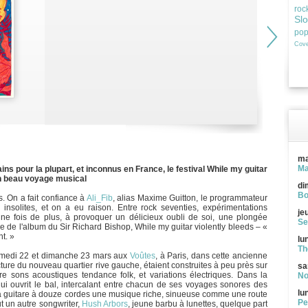
roc
Sl
po
Cove
ma
Ma
s pour la plupart, et inconnus en France, le festival While my guitar
 un beau voyage musical
di
Bo
. On a fait confiance à
Ali_Fib
, alias Maxime Guitton, le programmateur
 insolites, et on a eu raison. Entre rock seventies, expérimentations
je
, une fois de plus, à provoquer un délicieux oubli de soi, une plongée
Se
itre de l'album du Sir Richard Bishop, While my guitar violently bleeds – «
t. »
lu
Th
samedi 22 et dimanche 23 mars aux
Voûtes
, à Paris, dans cette ancienne
ecture du nouveau quartier rive gauche, étaient construites à peu près sur
sa
 sons acoustiques tendance folk, et variations électriques. Dans la
No
ui ouvrit le bal, intercalant entre chacun de ses voyages sonores des
lu
 sa guitare à douze cordes une musique riche, sinueuse comme une route
Pe
t un autre songwriter,
Hush Arbors
, jeune barbu à lunettes, quelque part