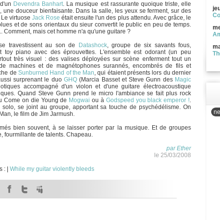
 d'un
Devendra Banhart
. La musique est rassurante quoique triste, elle
je
 une douceur bienfaisante. Dans la salle, les yeux se ferment, sur des
Co
. Le virtuose
Jack Rose
était ensuite l'un des plus attendu. Avec grâce, le
 blues et de sons orientaux du sieur convertit le public en peu de temps.
me
t... Comment, mais cet homme n'a qu'une guitare ?
Am
 se travestissent au son de
Datashock
, groupe de six savants fous,
ma
 et toy piano avec des éprouvettes. L'ensemble est odorant (un peu
Th
rtout très visuel : des valises déployées sur scène enferment tout un
, de machines et de magnétophones surannés, encombrés de fils et
oche de
Sunburned Hand of the Man
, qui étaient présents lors du dernier
 aussi surprenant le duo
GHQ
(Marcia Basset et Steve Gunn des
Magic
otiques accompagné d'un violon et d'une guitare électroacoustique
riques. Quand Steve Gunn prend le micro l'ambiance se fait plus rock
 au Come on die Young de
Mogwai
ou à
Godspeed you black emperor !
.
 en solo, se joint au groupe, apportant sa touche de psychédélisme. On
ne
an, le film de Jim Jarmush.
rmés bien souvent, à se laisser porter par la musique. Et de groupes
, fourmillante de talents. Chapeau.
par Ether
le 25/03/2008
s :
|
While my guitar violently bleeds