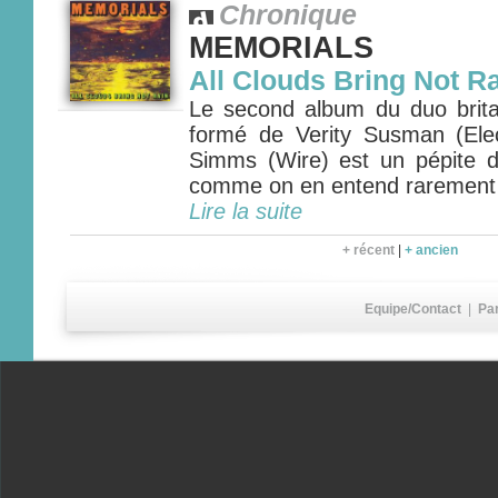
Chronique
MEMORIALS
All Clouds Bring Not R
Le second album du duo bri
formé de Verity Susman (Ele
Simms (Wire) est un pépite 
comme on en entend rarement
Lire la suite
+ récent
|
+ ancien
Equipe/Contact
|
Pa