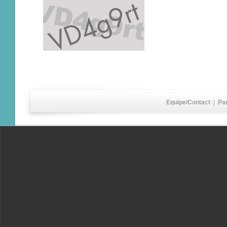
Equipe/Contact
|
Pa