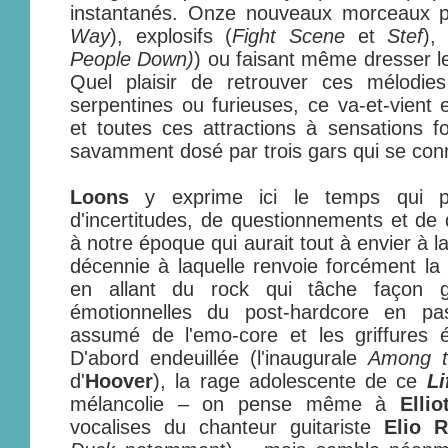
instantanés. Onze nouveaux morceaux pa
Way
), explosifs (
Fight Scene
et
Stef
),
People Down)
) ou faisant même dresser le
Quel plaisir de retrouver ces mélodies 
serpentines ou furieuses, ce va-et-vient 
et toutes ces attractions à sensations for
savamment dosé par trois gars qui se con
Loons
y exprime ici le temps qui 
d'incertitudes, de questionnements et de d
à notre époque qui aurait tout à envier à 
décennie à laquelle renvoie forcément la
en allant du rock qui tâche façon 
émotionnelles du post-hardcore en pa
assumé de l'emo-core et les griffures é
D'abord endeuillée (l'inaugurale
Among t
d'
Hoover
), la rage adolescente de ce
Li
mélancolie – on pense même à
Elli
vocalises du chanteur guitariste
Elio R