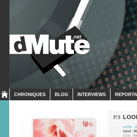
CHRONIQUES
BLOG
INTERVIEWS
REPORT
LOO
sortie :
2
label :
H
style :
In