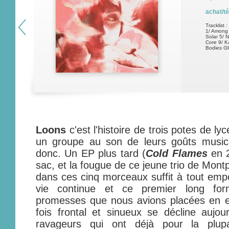
achat/t
Tracklist :
1/ Among 
Solar 5/ 
Core 9/ K
Bodies Gl
Loons
c'est l'histoire de trois potes de l
un groupe au son de leurs goûts musica
donc. Un EP plus tard (
Cold Flames
en 2
sac, et la fougue de ce jeune trio de Mont
dans ces cinq morceaux suffit à tout emp
vie continue et ce premier long form
promesses que nous avions placées en eu
fois frontal et sinueux se décline aujo
ravageurs qui ont déjà pour la plup