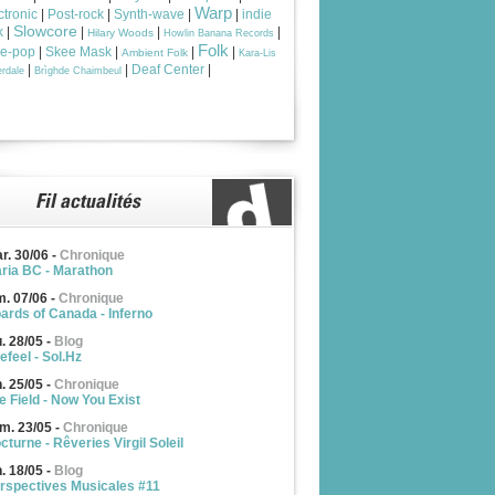
Warp
ctronic
|
Post-rock
|
Synth-wave
|
|
indie
Slowcore
k
|
|
|
|
Hilary Woods
Howlin Banana Records
Folk
ie-pop
|
Skee Mask
|
|
|
Ambient Folk
Kara-Lis
|
|
Deaf Center
|
rdale
Brìghde Chaimbeul
r. 30/06
-
Chronique
ria BC - Marathon
m. 07/06
-
Chronique
ards of Canada - Inferno
u. 28/05
-
Blog
efeel - Sol.Hz
n. 25/05
-
Chronique
e Field - Now You Exist
m. 23/05
-
Chronique
cturne - Rêveries Virgil Soleil
n. 18/05
-
Blog
rspectives Musicales #11