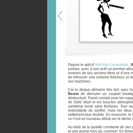
Depuis le split d'
Anti Pop Consortium
,
yorkais, avec à son actif un premier alb
remixes de ses anciens titres et d’une 
de retrouver une certaine fraîcheur, et 
ses machines.
Car le disque démarre très fort, avec l
Beans
de dérouler un couplet élastiqu
déstructuré. Pareil constat pour les n
de
Gold Skull
et les boucles atmosph
sampling vocal sans fioritures. Tout a
redondante du synthé, mais les deu
nettement plus feutrée. En revanche, le t
ce n’est un nouveau débat sur le déclin
Au-delà de la qualité constante de ses 
et une plume hors du commun. En témo