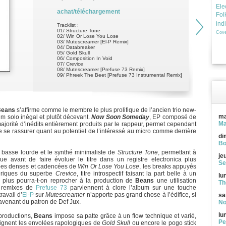
Ele
achat/téléchargement
Fol
ind
Tracklist :
01/ Structure Tone
Cove
02/ Win Or Lose You Lose
03/ Mutescreamer [El-P Remix]
04/ Databreaker
05/ Gold Skull
06/ Composition In Void
07/ Crevice
08/ Mutescreamer [Prefuse 73 Remix]
09/ Phreek The Beet [Prefuse 73 Instrumental Remix]
Beans
s’affirme comme le membre le plus prolifique de l’ancien trio new-
ma
um solo inégal et plutôt décevant.
Now Soon Someday
, EP composé de
Ma
majorité d’inédits entièrement produits par le rappeur, permet cependant
de se rassurer quant au potentiel de l’intéressé au micro comme derrière
di
Bo
a basse lourde et le synthé minimaliste de
Structure Tone
, permettant à
je
e avant de faire évoluer le titre dans un registre electronica plus
Se
appes denses et cadencées de
Win Or Lose You Lose
, les breaks appuyés
ériques du superbe
Crevice
, titre introspectif faisant la part belle à un
lu
u plus pourra-t-on reprocher à la production de
Beans
une utilisation
Th
x remixes de
Prefuse 73
parviennent à clore l’album sur une touche
ravail d’
El-P
sur
Mutescreamer
n’apporte pas grand chose à l’édifice, si
sa
 avenant du patron de Def Jux.
No
lu
productions,
Beans
impose sa patte grâce à un flow technique et varié,
Pe
ignent les envolées rapologiques de
Gold Skull
ou encore le pogo stick