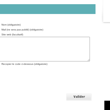
Nom (obligatoire)
Mail (ne sera pas publié) (obligatoire)
Site web (facultatif)
Recopier le code ci-dessous (obligatoire)