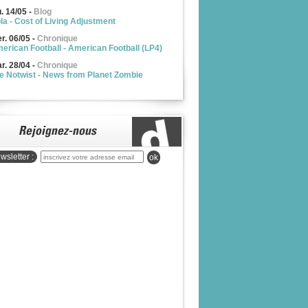
u. 14/05
-
Blog
la - Cost of Living Adjustment
r. 06/05
-
Chronique
erican Football - American Football (LP4)
r. 28/04
-
Chronique
e Notwist - News from Planet Zombie
wsletter :
ok