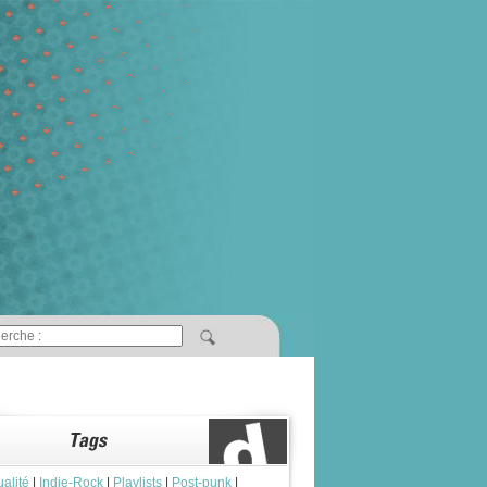
ualité
|
Indie-Rock
|
Playlists
|
Post-punk
|