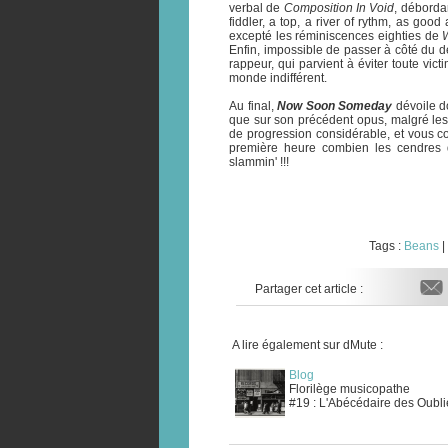
verbal de
Composition In Void
, débordan
fiddler, a top, a river of rythm, as goo
excepté les réminiscences eighties de
Enfin, impossible de passer à côté du d
rappeur, qui parvient à éviter toute vic
monde indifférent.
Au final,
Now Soon Someday
dévoile d
que sur son précédent opus, malgré le
de progression considérable, et vous 
première heure combien les cendres 
slammin' !!!
Tags :
Beans
|
Partager cet article :
A lire également sur dMute :
Blog
Florilège musicopathe
#19 : L'Abécédaire des Oubli