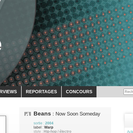
ERVIEWS
REPORTAGES
CONCOURS
Beans
: Now Soon Someday
sortie :
2004
label :
Warp
style :
Hip-hop / électro
Act