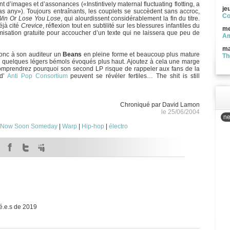
t d’images et d’assonances («Instintively maternal fluctuating flotting, a
je
d as any»). Toujours entraînants, les couplets se succèdent sans accroc,
Co
Win Or Lose You Lose
, qui alourdissent considérablement la fin du titre.
éjà cité
Crevice
, réflexion tout en subtilité sur les blessures infantiles du
me
timisation gratuite pour accoucher d’un texte qui ne laissera que peu de
Am
ma
onc à son auditeur un
Beans
en pleine forme et beaucoup plus mature
Th
s quelques légers bémols évoqués plus haut. Ajoutez à cela une marge
comprendrez pourquoi son second LP risque de rappeler aux fans de la
d’
Anti Pop Consortium
peuvent se révéler fertiles… The shit is still
Chroniqué par David Lamon
le 25/06/2004
ne
Now Soon Someday
|
Warp
|
Hip-hop
|
électro
é.e.s de 2019