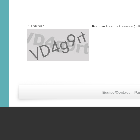
Recopier le code ci-dessous (obli
Equipe/Contact
|
Pa