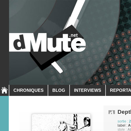
CHRONIQUES
BLOG
INTERVIEWS
REPORT
Dept
sortie :
2
label :
A
style :
Ab