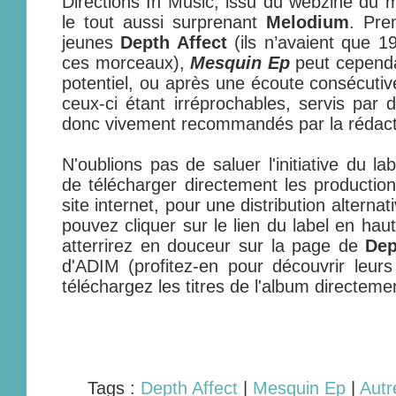
Directions In Music, issu du webzine du
le tout aussi surprenant
Melodium
. Pre
jeunes
Depth Affect
(ils n’avaient que 1
ces morceaux),
Mesquin Ep
peut cependa
potentiel, ou après une écoute consécutive
ceux-ci étant irréprochables, servis par d
donc vivement recommandés par la rédact
N'oublions pas de saluer l'initiative du 
de télécharger directement les production
site internet, pour une distribution alterna
pouvez cliquer sur le lien du label en hau
atterrirez en douceur sur la page de
Dep
d'ADIM (profitez-en pour découvrir leurs 
téléchargez les titres de l'album directeme
Tags :
Depth Affect
|
Mesquin Ep
|
Autr