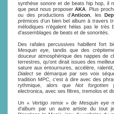
synthèse sonore et de beats hip hop, il 
que peut nous proposer
AKA
. Plus proc
ou des productions d’
Anticon
, les
Dep
prémices d’un bien bel album à travers tro
mélodiques n’égalent hélas pas le très b
d’assemblages de beats et de sonorités.
Des rafales percussives habillent fort 
Mesquin eye
, tandis que des crépiteme
douceur atmosphérique des nappes de cla
terrestres, qu’ont dirait issues des meille
sature aux entournures, accélère, ralentit,
Dialect
se démarque par ses voix séque
tradition MPC, c’est à dire avec des ph
rythmique, alors que
Not forgotten
p
electronica, avec ses filtres, tremolos et d
Un «
Vertigo remix
» de
Mesquin eye
no
d’album par un autre artiste du tout 