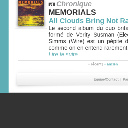
Chronique
MEMORIALS
All Clouds Bring Not R
Le second album du duo bri
formé de Verity Susman (Ele
Simms (Wire) est un pépite 
comme on en entend rarement
Lire la suite
+ récent
|
+ ancien
Equipe/Contact
|
Pa