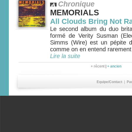
Chronique
MEMORIALS
All Clouds Bring Not R
Le second album du duo bri
formé de Verity Susman (Ele
Simms (Wire) est un pépite 
comme on en entend rarement
Lire la suite
+ récent
|
+ ancien
Equipe/Contact
|
Pa