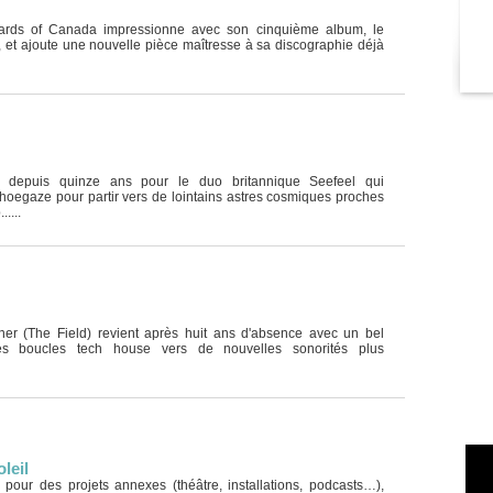
ards of Canada impressionne avec son cinquième album, le
, et ajoute une nouvelle pièce maîtresse à sa discographie déjà
t depuis quinze ans pour le duo britannique Seefeel qui
hoegaze pour partir vers de lointains astres cosmiques proches
....
ner (The Field) revient après huit ans d'absence avec un bel
s boucles tech house vers de nouvelles sonorités plus
leil
s pour des projets annexes (théâtre, installations, podcasts…),