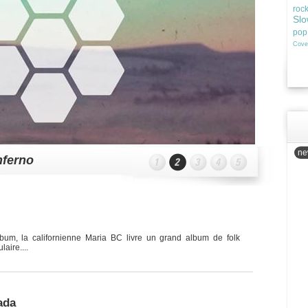
roc
Slo
pop
Cove
new
nferno
bum, la californienne Maria BC livre un grand album de folk
aire....
ada