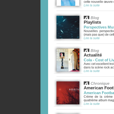
cette nouvelle œuvre 
Lire la suite
Blog
Playlists
Perspectives Mus
Nouvelles perspecti
(mais pas que) de cett
Lire la suite
Blog
Actualité
Cola - Cost of L
Avec cet excellent tro
dans la scène rock actu
Lire la suite
Chronique
American Foot
American Footbal
Crème de la crème em
quatrième album magni
Lire la suite