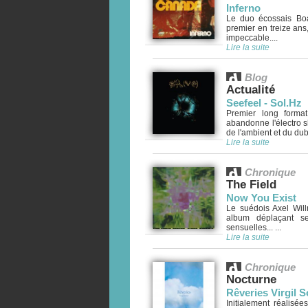
Inferno
Le duo écossais Bo
premier en treize ans
impeccable....
Lire la suite
Blog
Actualité
Seefeel - Sol.Hz
Premier long forma
abandonne l'électro s
de l'ambient et du dub..
Lire la suite
Chronique
The Field
Now You Exist
Le suédois Axel Will
album déplaçant se
sensuelles... ...
Lire la suite
Chronique
Nocturne
Rêveries Virgil So
Initialement réalisée