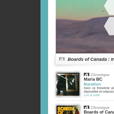
Boards of Canada : I
Chronique
Maria BC
Marathon
Avec ce troisième al
dépouillée et crépuscul
Lire la suite
Chronique
Boards of Can