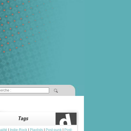
alité
|
Indie-Rock
|
Playlists
|
Post-punk
|
Post-