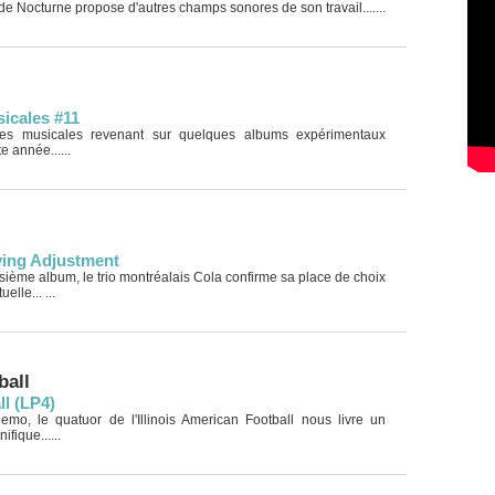
de Nocturne propose d'autres champs sonores de son travail.......
icales #11
ves musicales revenant sur quelques albums expérimentaux
e année......
iving Adjustment
isième album, le trio montréalais Cola confirme sa place de choix
elle... ...
ball
l (LP4)
o, le quatuor de l'Illinois American Football nous livre un
fique......