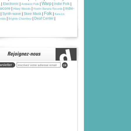
Warp
k
|
Electronic
|
|
|
indie Folk
|
Ambient Folk
wcore
|
|
|
indie-
Hilary Woods
Howlin Banana Records
Folk
|
Synth-wave
|
Skee Mask
|
|
Kara-Lis
|
|
Deaf Center
|
rdale
Brìghde Chaimbeul
sletter :
ok