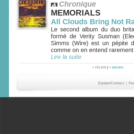
Chronique
MEMORIALS
All Clouds Bring Not R
Le second album du duo bri
formé de Verity Susman (Ele
Simms (Wire) est un pépite 
comme on en entend rarement
Lire la suite
+ récent
|
+ ancien
Equipe/Contact
|
Pa