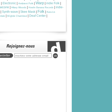
Warp
k
|
Electronic
|
|
|
indie Folk
|
Ambient Folk
wcore
|
|
|
indie-
Hilary Woods
Howlin Banana Records
Folk
|
Synth-wave
|
Skee Mask
|
|
Kara-Lis
|
|
Deaf Center
|
rdale
Brìghde Chaimbeul
sletter :
ok