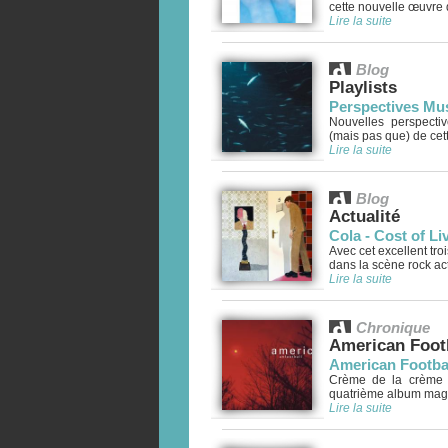
cette nouvelle œuvre 
Lire la suite
Blog
Playlists
Perspectives Mus
Nouvelles perspecti
(mais pas que) de cett
Lire la suite
Blog
Actualité
Cola - Cost of L
Avec cet excellent tro
dans la scène rock actu
Lire la suite
Chronique
American Foot
American Footbal
Crème de la crème em
quatrième album magni
Lire la suite