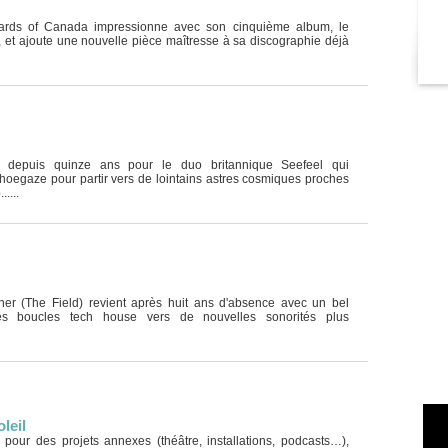
ards of Canada impressionne avec son cinquième album, le
, et ajoute une nouvelle pièce maîtresse à sa discographie déjà
t depuis quinze ans pour le duo britannique Seefeel qui
hoegaze pour partir vers de lointains astres cosmiques proches
....
ner (The Field) revient après huit ans d'absence avec un bel
s boucles tech house vers de nouvelles sonorités plus
leil
s pour des projets annexes (théâtre, installations, podcasts…),