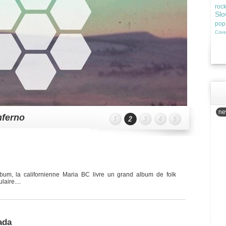
roc
Slo
pop
Cove
new
nferno
bum, la californienne Maria BC livre un grand album de folk
aire....
ada