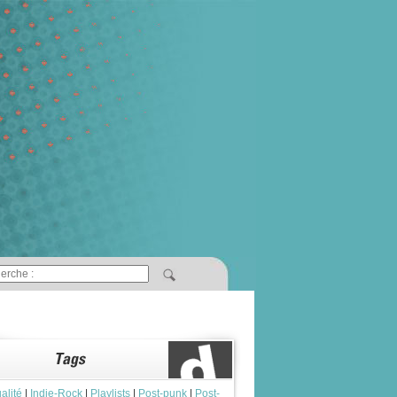
alité
|
Indie-Rock
|
Playlists
|
Post-punk
|
Post-