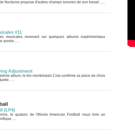
de Nocturne propose d'autres champs sonores de son travail.......
icales #11
ves musicales revenant sur quelques albums expérimentaux
e année......
iving Adjustment
isième album, le trio montréalais Cola confirme sa place de choix
elle... ...
ball
l (LP4)
o, le quatuor de l'Illinois American Football nous livre un
fique......