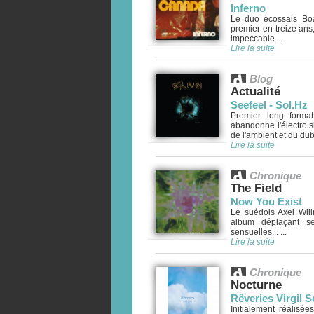
Inferno
Le duo écossais Bo
premier en treize ans
impeccable....
Lire la suite
Blog
Actualité
Seefeel - Sol.Hz
Premier long forma
abandonne l'électro s
de l'ambient et du dub..
Lire la suite
Chronique
The Field
Now You Exist
Le suédois Axel Will
album déplaçant se
sensuelles... ...
Lire la suite
Chronique
Nocturne
Rêveries Virgil So
Initialement réalisée