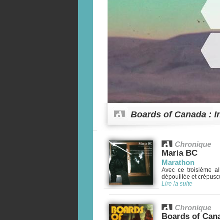
Boards of Canada : I
Chronique
Maria BC
Marathon
Avec ce troisième al
dépouillée et crépuscul
Lire la suite
Chronique
Boards of Can