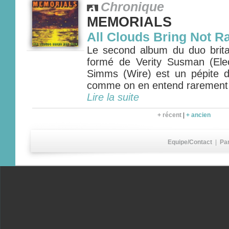
Chronique
MEMORIALS
All Clouds Bring Not R
Le second album du duo bri
formé de Verity Susman (Ele
Simms (Wire) est un pépite 
comme on en entend rarement
Lire la suite
+ récent
|
+ ancien
Equipe/Contact
|
Pa