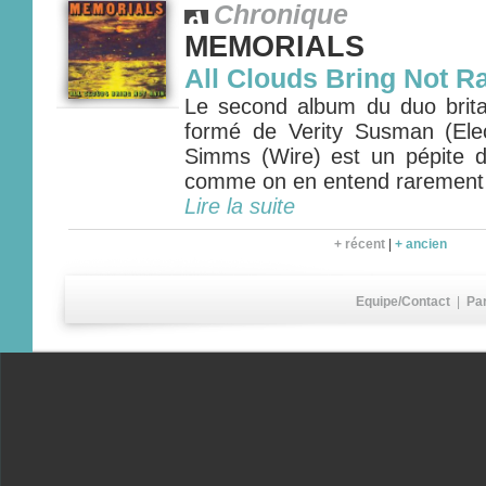
Chronique
MEMORIALS
All Clouds Bring Not R
Le second album du duo bri
formé de Verity Susman (Ele
Simms (Wire) est un pépite 
comme on en entend rarement
Lire la suite
+ récent
|
+ ancien
Equipe/Contact
|
Pa