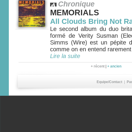
Chronique
MEMORIALS
All Clouds Bring Not R
Le second album du duo bri
formé de Verity Susman (Ele
Simms (Wire) est un pépite 
comme on en entend rarement
Lire la suite
+ récent
|
+ ancien
Equipe/Contact
|
Pa