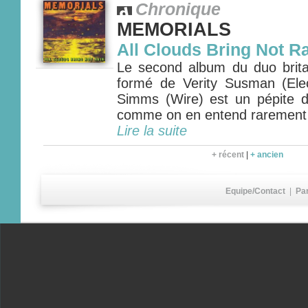
Chronique
MEMORIALS
All Clouds Bring Not R
Le second album du duo bri
formé de Verity Susman (Ele
Simms (Wire) est un pépite 
comme on en entend rarement
Lire la suite
+ récent
|
+ ancien
Equipe/Contact
|
Pa