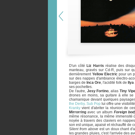
D'un côté
Liz Harris
réalise des disq
manteau, gravés sur Cd-R, puis sur 
dernièrement
Yellow Electric
pour un p
sur des nappes d'ambiance électro-acou
barges de
Inca Ore
, l'acidité folk de
Ily
ses pochettes.
De l'autre,
Jesy Fortino
, alias
Tiny Vip
drones en moins, sa guitare à elle se
chamanique devant quelques paysages v
the Derby
.
Sub Pop
lui offre une visibilit
Kranky
vient d'abriter la réunion de ce
Mirrorring
avec un album
Foreign bod
même résonance, la même immensité de
noyée à travers des claviers en nappes
son est unique, apaisé et réchauffé de 
Silent from above
est un doux chant d'ar
les grandes pluies, c'est l'arrivée des a