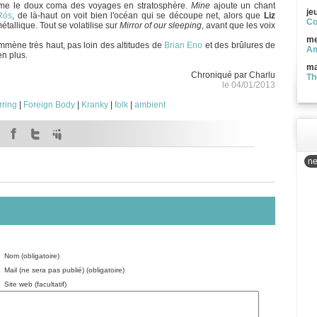
me le doux coma des voyages en stratosphère.
Mine
ajoute un chant
je
Rós
, de là-haut on voit bien l'océan qui se découpe net, alors que
Liz
Co
étallique. Tout se volatilise sur
Mirror of our sleeping
, avant que les voix
me
mmène très haut, pas loin des altitudes de
Brian Eno
et des brûlures de
Am
n plus.
ma
Chroniqué par Charlu
Th
le 04/01/2013
rring
|
Foreign Body
|
Kranky
|
folk
|
ambient
ne
Nom (obligatoire)
Mail (ne sera pas publié) (obligatoire)
Site web (facultatif)