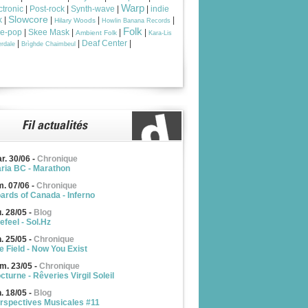
Warp
ctronic
|
Post-rock
|
Synth-wave
|
|
indie
Slowcore
k
|
|
|
|
Hilary Woods
Howlin Banana Records
Folk
ie-pop
|
Skee Mask
|
|
|
Ambient Folk
Kara-Lis
|
|
Deaf Center
|
rdale
Brìghde Chaimbeul
r. 30/06
-
Chronique
ria BC - Marathon
m. 07/06
-
Chronique
ards of Canada - Inferno
u. 28/05
-
Blog
efeel - Sol.Hz
n. 25/05
-
Chronique
e Field - Now You Exist
m. 23/05
-
Chronique
cturne - Rêveries Virgil Soleil
n. 18/05
-
Blog
rspectives Musicales #11