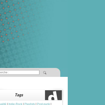
ualité
|
Indie-Rock
|
Playlists
|
Post-punk
|