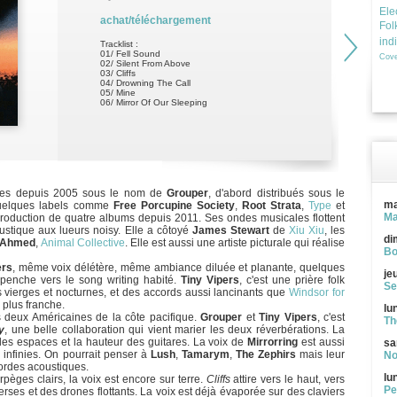
Ele
achat/téléchargement
Fol
ind
Tracklist :
01/ Fell Sound
Cove
02/ Silent From Above
03/ Cliffs
04/ Drowning The Call
05/ Mine
06/ Mirror Of Our Sleeping
ues depuis 2005 sous le nom de
Grouper
, d'abord distribués sous le
ma
quelques labels comme
Free Porcupine Society
,
Root Strata
,
Type
et
Ma
roduction de quatre albums depuis 2011. Ses ondes musicales flottent
stique aux lueurs noisy. Elle a côtoyé
James Stewart
de
Xiu Xiu
, les
di
a Ahmed
,
Animal Collective
. Elle est aussi une artiste picturale qui réalise
Bo
ers
, même voix délétère, même ambiance diluée et planante, quelques
je
 penche vers le song writing habité.
Tiny Vipers
, c'est une prière folk
Se
ierges et nocturnes, et des accords aussi lancinants que
Windsor for
é plus franche.
lu
s deux Américaines de la côte pacifique.
Grouper
et
Tiny Vipers
, c'est
Th
y
, une belle collaboration qui vient marier les deux réverbérations. La
s espaces et la hauteur des guitares. La voix de
Mirrorring
est aussi
sa
 infinies. On pourrait penser à
Lush
,
Tamarym
,
The Zephirs
mais leur
No
cordes acoustiques.
lu
pèges clairs, la voix est encore sur terre.
Cliffs
attire vers le haut, vers
Pe
verses et des drones flottants. La voix est déjà évaporée sur des claviers