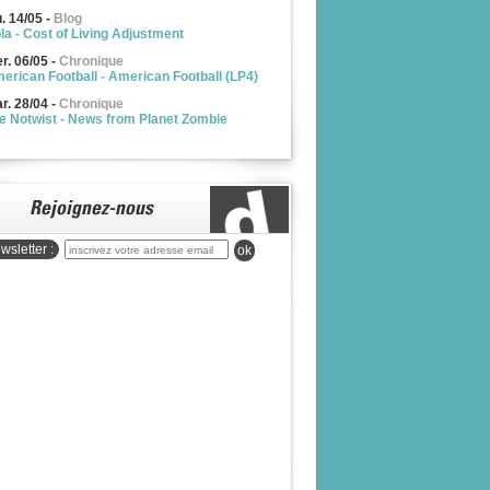
u. 14/05
-
Blog
la - Cost of Living Adjustment
r. 06/05
-
Chronique
erican Football - American Football (LP4)
r. 28/04
-
Chronique
e Notwist - News from Planet Zombie
wsletter :
ok