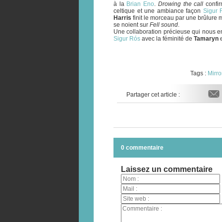
à la
Brian Eno
.
Drowing the call
confir
celtique et une ambiance façon
Sigur 
Harris
finit le morceau par une brûlure m
se noient sur
Fell sound
.
Une collaboration précieuse qui nous e
Sigur Rós
avec la féminité de
Tamaryn
e
Tags :
Mirro
Partager cet article :
0 commentaire
Laissez un commentaire