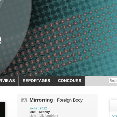
ERVIEWS
REPORTAGES
CONCOURS
Mirrorring
: Foreign Body
sortie :
2012
label :
Kranky
style :
folk / ambient
Act