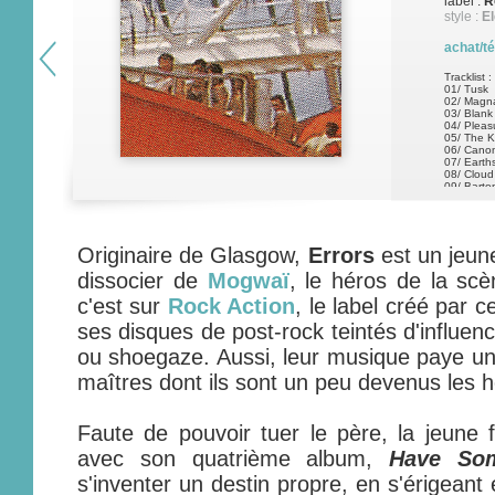
label :
R
style :
El
achat/t
Tracklist :
01/ Tusk
02/ Magn
03/ Blank
04/ Pleas
05/ The 
06/ Cano
07/ Earth
08/ Clou
09/ Barto
10/ Holus
Originaire de Glasgow,
Errors
est un jeun
dissocier de
Mogwaï
, le héros de la scè
c'est sur
Rock Action
, le label créé par c
ses disques de post-rock teintés d'influen
ou shoegaze. Aussi, leur musique paye un f
maîtres dont ils sont un peu devenus les h
Faute de pouvoir tuer le père, la jeune 
avec son quatrième album,
Have Som
s'inventer un destin propre, en s'érigeant