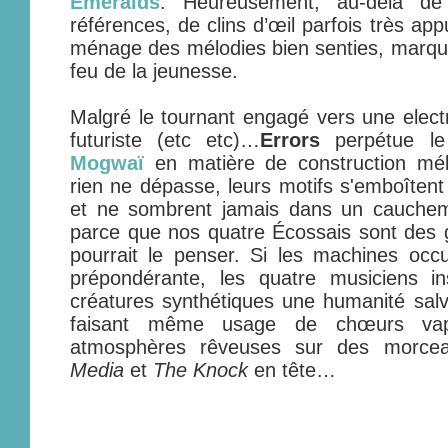
Emeralds
. Heureusement, au-delà de
références, de clins d’œil parfois très ap
ménage des mélodies bien senties, marqué
feu de la jeunesse.
Malgré le tournant engagé vers une electr
futuriste (etc etc)…
Errors
perpétue le 
Mogwaï
en matière de construction mél
rien ne dépasse, leurs motifs s'emboîtent
et ne sombrent jamais dans un cauchem
parce que nos quatre Écossais sont des 
pourrait le penser. Si les machines occu
prépondérante, les quatre musiciens ins
créatures synthétiques une humanité salva
faisant même usage de chœurs vap
atmosphères rêveuses sur des morce
Media
et
The Knock
en tête…