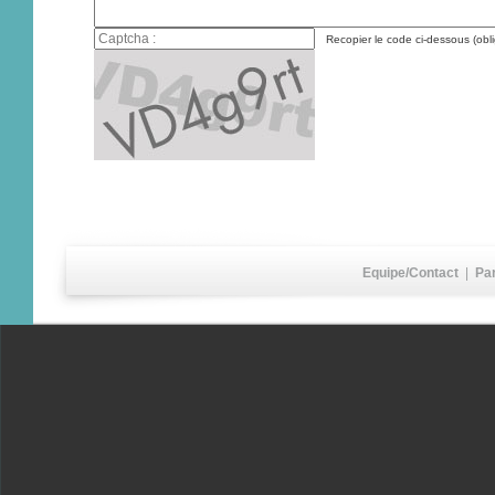
Recopier le code ci-dessous (obli
Equipe/Contact
|
Pa