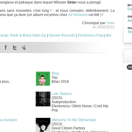
spongieux et patraque dans lequel Môssier
Sinier
nous a plongé.
je
Co
ns sans nouvelles c'est long ! - et nous convainc définitivement. La
urvu que ça dure (
un album est prévu chez
Ad Noiseam
cet été
) !
me
Am
Chroniqué par
Yvan
le 20/02/2011
ma
Th
range Teeth & Black Nails Ep
|
Oeuvre Records
|
Electronica Pop
|
Idm
ne
Blog
Top
 plus...
Bilan 2016
Late Statues
(2015)
Autoproduction
Electronica / Glitch Noise / Cold Hip
Pop
 la musique
Welcome To My Orphanage
(2013)
Good Citizen Factory