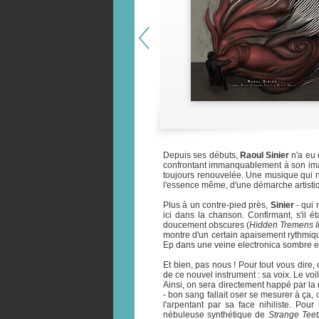
Depuis ses débuts,
Raoul Sinier
n'a eu 
confrontant immanquablement à son ima
toujours renouvelée. Une musique qui n'a
l'essence même, d'une démarche artistiq
Plus à un contre-pied près,
Sinier
- qui 
ici dans la chanson. Confirmant, s'il 
doucement obscures (
Hidden Tremens I
montre d'un certain apaisement rythmiq
Ep dans une veine electronica sombre et
Et bien, pas nous ! Pour tout vous dire,
de ce nouvel instrument : sa voix. Le voil
Ainsi, on sera directement happé par la r
- bon sang fallait oser se mesurer à ça, c
l'arpentant par sa face nihiliste. Po
nébuleuse synthétique de
Strange Teet