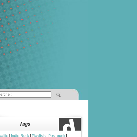
ualité
|
Indie-Rock
|
Playlists
|
Post-punk
|