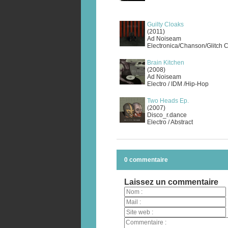
Guilty Cloaks
(2011)
Ad Noiseam
Electronica/Chanson/Glitch 
Brain Kitchen
(2008)
Ad Noiseam
Electro / IDM /Hip-Hop
Two Heads Ep.
(2007)
Disco_r.dance
Electro / Abstract
0 commentaire
Laissez un commentaire