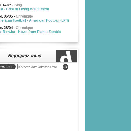
u. 14/05
-
Blog
la - Cost of Living Adjustment
r. 06/05
-
Chronique
erican Football - American Football (LP4)
r. 28/04
-
Chronique
e Notwist - News from Planet Zombie
wsletter :
ok