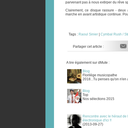
parvenant pas à nous extirper du rêve 
Clairement, ce disque rassure - deux a
marche en avant artistique continue. Po
Tags :
Raoul Sinier
|
Cymbal Rush / St
Partager cet article :
A lire également sur dMute :
Blog
Florilège musicopathe
2018...Tu penses qu'on n'en a
Blog
Top
Nos sélections 2015
Rencontre avec le héraut de
électronique d'ici !!
(2013-09-27)