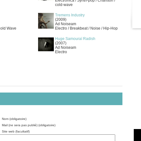
Electronica / Synth-pop / Chanson /
cold-wave
Tremens Industry
(2009)
Ad Noiseam
Cold Wave
Electro / Breakbeat / Noise / Hip-Hop
Huge Samouraï Radish
(2007)
Ad Noiseam
Electro
Nom (obligatoire)
Mail (ne sera pas publié) (obligatoire)
Site web (facultatif)