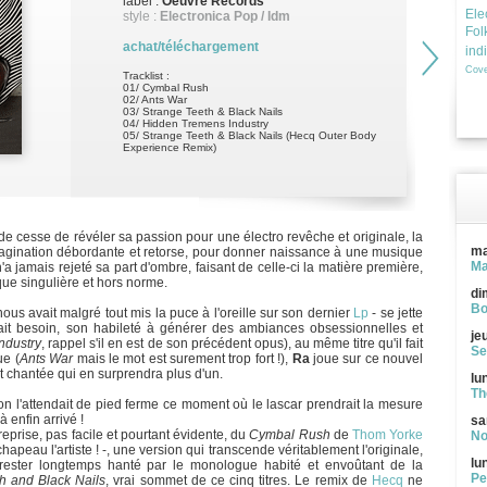
label :
Oeuvre Records
Ele
style :
Electronica Pop / Idm
Fol
achat/téléchargement
ind
Cove
Tracklist :
01/ Cymbal Rush
02/ Ants War
03/ Strange Teeth & Black Nails
04/ Hidden Tremens Industry
05/ Strange Teeth & Black Nails (Hecq Outer Body
Experience Remix)
de cesse de révéler sa passion pour une électro revêche et originale, la
ma
gination débordante et retorse, pour donner naissance à une musique
Ma
 jamais rejeté sa part d'ombre, faisant de celle-ci la matière première,
ue singulière et hors norme.
di
Bo
nous avait malgré tout mis la puce à l'oreille sur son dernier
Lp
- se jette
était besoin, son habileté à générer des ambiances obsessionnelles et
je
ndustry
, rappel s'il en est de son précédent opus), au même titre qu'il fait
Se
ue (
Ants War
mais le mot est surement trop fort !),
Ra
joue sur ce nouvel
 chantée qui en surprendra plus d'un.
lu
Th
 on l'attendait de pied ferme ce moment où le lascar prendrait la mesure
à enfin arrivé !
sa
eprise, pas facile et pourtant évidente, du
Cymbal Rush
de
Thom Yorke
No
hapeau l'artiste ! -, une version qui transcende véritablement l'originale,
lu
ur rester longtemps hanté par le monologue habité et envoûtant de la
Pe
h and Black Nails
, vrai sommet de ce cinq titres. Le remix de
Hecq
ne