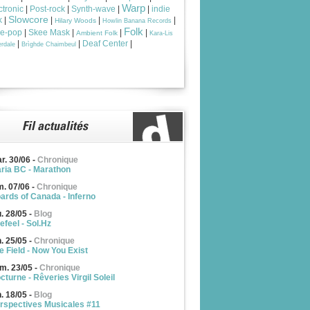
Warp
ctronic
|
Post-rock
|
Synth-wave
|
|
indie
Slowcore
k
|
|
|
|
Hilary Woods
Howlin Banana Records
Folk
ie-pop
|
Skee Mask
|
|
|
Ambient Folk
Kara-Lis
|
|
Deaf Center
|
rdale
Brìghde Chaimbeul
r. 30/06
-
Chronique
ria BC - Marathon
m. 07/06
-
Chronique
ards of Canada - Inferno
u. 28/05
-
Blog
efeel - Sol.Hz
n. 25/05
-
Chronique
e Field - Now You Exist
m. 23/05
-
Chronique
cturne - Rêveries Virgil Soleil
n. 18/05
-
Blog
rspectives Musicales #11