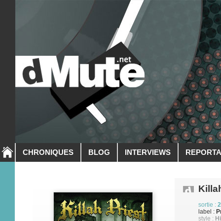
CHRONIQUES
BLOG
INTERVIEWS
REPORT
Killa
sortie :
2
label :
P
style :
H