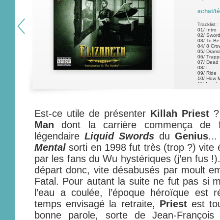
achat/t
Tracklist :
01/ Intro
02/ Sword
03/ To Be
04/ 8 Cro
05/ Dram
06/ Trap
07/ Dead
08/ I
09/ Ride
10/ How 
11/ Interl
12/ Murd
13/ Let U
14/ Diag
15/ What 
Est-ce utile de présenter
Killah Priest
16/ Color
?
Man
dont la carrière commença de fa
légendaire
Liquid Swords
du
Genius
..
Mental
sorti en 1998 fut très (trop ?) vite
par les fans du Wu hystériques (j’en fus !
départ donc, vite désabusés par moult emb
Fatal. Pour autant la suite ne fut pas si 
l’eau a coulée, l’époque héroïque est r
temps envisagé la retraite,
Priest
est tou
bonne parole, sorte de Jean-Françoi