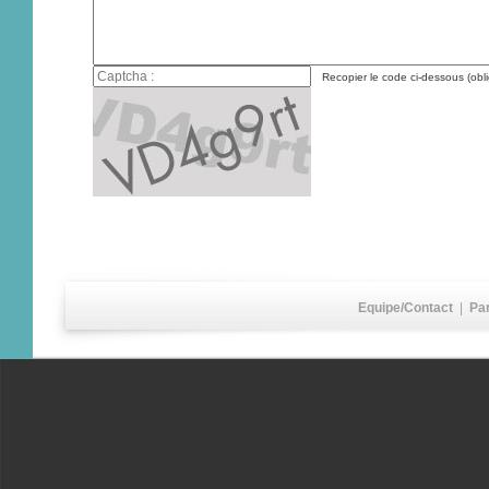
Recopier le code ci-dessous (obli
Equipe/Contact
|
Pa