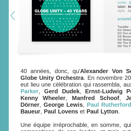
sortie :
2
label :
I
style :
J
achat/t
Tracklist :
01/ Globe
02/ Out o
03/ Bavar
04/ Noda
05/ The 
06/ The F
40 années, donc, qu’
Alexander Von S
Globe Unity Orchestra
. En novembre 200
eut lieu une célébration qui rassembla, au
Parker
,
Gerd Dudek
,
Ernst-Ludwig P
Kenny Wheeler
,
Manfred Schoof
,
J
Dörner
,
George Lewis
,
Paul Rutherfor
Baueur
,
Paul Lovens
et
Paul Lytton
.
Une équipe irréprochable, en somme, qui