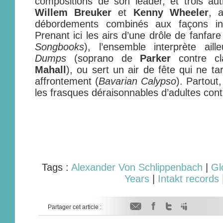
compositions de son leader, et trois au
Willem Breuker
et
Kenny Wheeler
, 
débordements combinés aux façons int
Prenant ici les airs d’une drôle de fanfare
Songbooks
), l’ensemble interprète ail
Dumps
(soprano de
Parker
contre cl
Mahall
), ou sert un air de fête qui ne t
affrontement (
Bavarian Calypso
). Partout
les frasques déraisonnables d’adultes cont
Tags :
Alexander Von Schlippenbach
|
Gl
Years
|
Intakt records
Partager cet article :