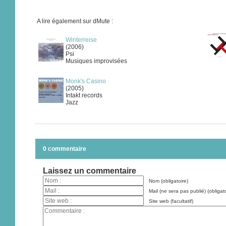
A lire également sur dMute :
Winterreise
(2006)
Psi
Musiques improvisées
Monk's Casino
(2005)
Intakt records
Jazz
0 commentaire
Laissez un commentaire
Nom (obligatoire)
Mail (ne sera pas publié) (obligato
Site web (facultatif)