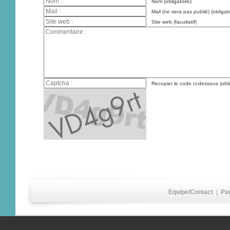
Nom (obligatoire)
Mail (ne sera pas publié) (obligato
Site web (facultatif)
Recopier le code ci-dessous (obli
Equipe/Contact
|
Pa