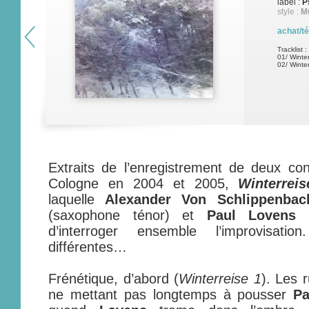
label :
P
style :
M
achat/t
Tracklist :
01/ Winter
02/ Winter
Extraits de l’enregistrement de deux co
Cologne en 2004 et 2005,
Winterreis
laquelle
Alexander Von Schlippenbac
(saxophone ténor) et
Paul Lovens
(
d’interroger ensemble l’improvisat
différentes…
Frénétique, d’abord (
Winterreise 1
). Les 
ne mettant pas longtemps à pousser
Pa